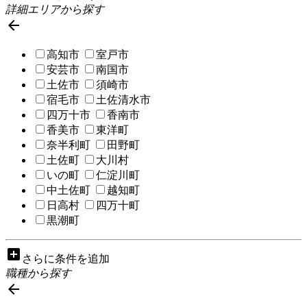
詳細エリアから探す

高知市
室戸市
安芸市
南国市
土佐市
須崎市
宿毛市
土佐清水市
四万十市
香南市
香美市
東洋町
奈半利町
田野町
土佐町
大川村
いの町
仁淀川町
中土佐町
越知町
日高村
四万十町
黒潮町
add_box
さらに条件を追加
職種から探す
