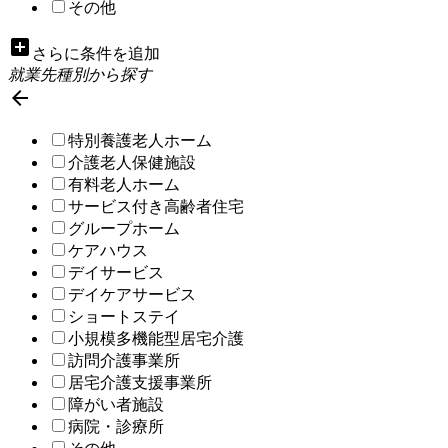
その他
add_box
さらに条件を追加
就業先種別から探す

特別養護老人ホーム
介護老人保健施設
有料老人ホーム
サービス付き高齢者住宅
グループホーム
ケアハウス
デイサービス
デイケアサービス
ショートステイ
小規模多機能型居宅介護
訪問介護事業所
居宅介護支援事業所
障がい者施設
病院・診療所