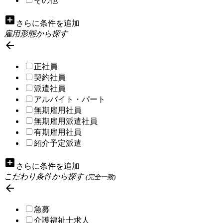
その他
add_box
さらに条件を追加
雇用形態から探す

正社員
契約社員
派遣社員
アルバイト・パート
無期雇用社員
無期雇用派遣社員
有期雇用社員
紹介予定派遣
add_box
さらに条件を追加
こだわり条件から探す
(完全一致)

急募
介護福祉士求人