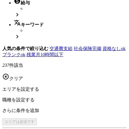

給与

translate
キーワード

人気の条件で絞り込む
交通費支給
社会保険完備
資格なしok
ブランクok
残業月10時間以下
237
件該当

クリア
エリアを
設定する
職種を
設定する
さらに
条件を追加
エリアは
必須です