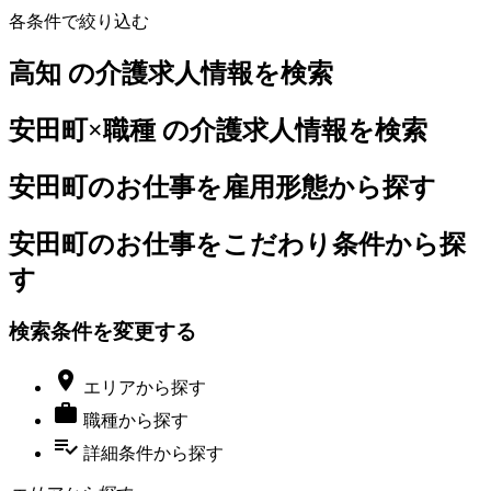
各条件で絞り込む
高知 の介護求人情報を検索
安田町×職種 の介護求人情報を検索
安田町のお仕事を雇用形態から探す
安田町のお仕事をこだわり条件から探
す
検索条件を変更する

エリア
から探す

職種
から探す
playlist_add_check
詳細条件
から探す