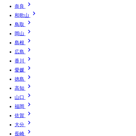

奈良

和歌山

鳥取

岡山

島根

広島

香川

愛媛

徳島

高知

山口

福岡

佐賀

大分

長崎