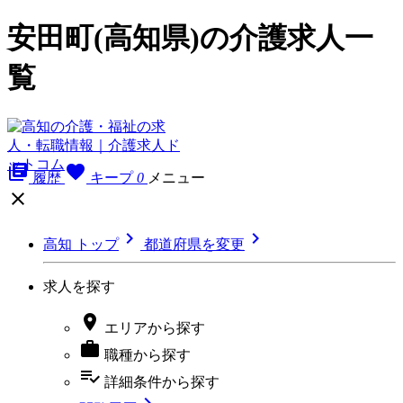
安田町(高知県)の介護求人一
覧
library_books
favorite
履歴
キープ
0
メニュー



高知 トップ
都道府県を変更
求人を探す

エリア
から探す

職種
から探す
playlist_add_check
詳細条件
から探す
