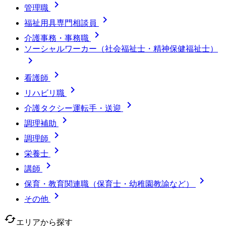

管理職

福祉用具専門相談員

介護事務・事務職
ソーシャルワーカー（社会福祉士・精神保健福祉士）


看護師

リハビリ職

介護タクシー運転手・送迎

調理補助

調理師

栄養士

講師

保育・教育関連職（保育士・幼稚園教諭など）

その他
cached
エリアから探す