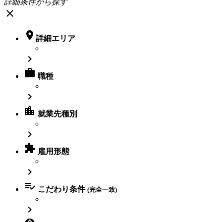
詳細条件から探す
close

詳細エリア


職種

location_city
就業先種別


雇用形態


こだわり条件
(完全一致)
