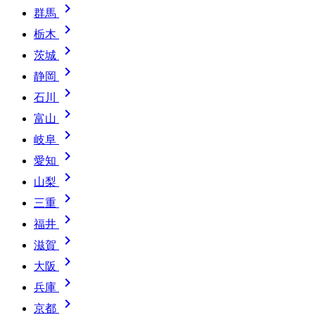

群馬

栃木

茨城

静岡

石川

富山

岐阜

愛知

山梨

三重

福井

滋賀

大阪

兵庫

京都