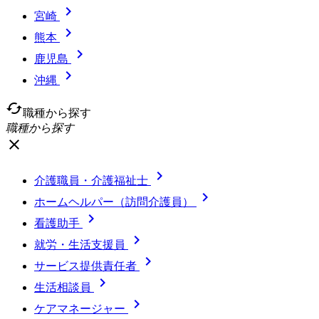

宮崎

熊本

鹿児島

沖縄
cached
職種から探す
職種から探す
close

介護職員・介護福祉士

ホームヘルパー（訪問介護員）

看護助手

就労・生活支援員

サービス提供責任者

生活相談員

ケアマネージャー