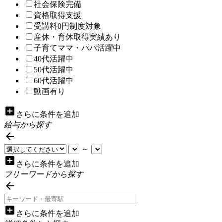
社会保険完備
資格取得支援
受講料0円制度対象
産休・育休取得実績あり
子育てママ・パパ活躍中
40代活躍中
50代活躍中
60代活躍中
動画有り
add_box
さらに条件を追加
給与から探す

～
add_box
さらに条件を追加
フリーワードから探す

add_box
さらに条件を追加