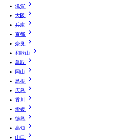

滋賀

大阪

兵庫

京都

奈良

和歌山

鳥取

岡山

島根

広島

香川

愛媛

徳島

高知

山口