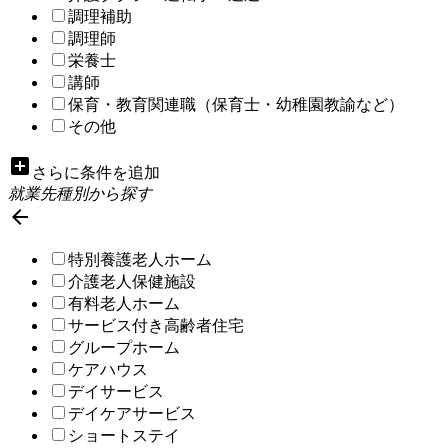
調理補助
調理師
栄養士
講師
保育・教育関連職（保育士・幼稚園教諭など）
その他
add_box
さらに条件を追加
就業先種別から探す

特別養護老人ホーム
介護老人保健施設
有料老人ホーム
サービス付き高齢者住宅
グループホーム
ケアハウス
デイサービス
デイケアサービス
ショートステイ