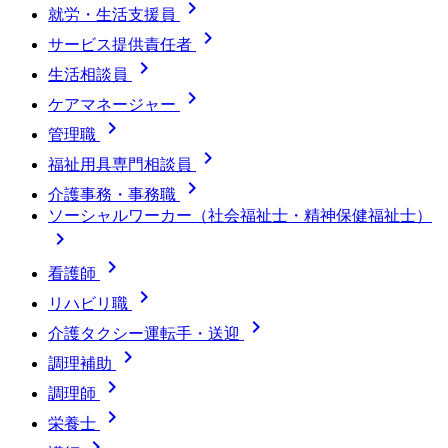

就労・生活支援員

サービス提供責任者

生活相談員

ケアマネージャー

管理職

福祉用具専門相談員

介護事務・事務職
ソーシャルワーカー（社会福祉士・精神保健福祉士）


看護師

リハビリ職

介護タクシー運転手・送迎

調理補助

調理師

栄養士
