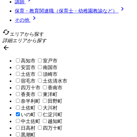
講師

保育・教育関連職（保育士・幼稚園教諭など）

その他
cached
エリアから探す
詳細エリアから探す

高知市
室戸市
安芸市
南国市
土佐市
須崎市
宿毛市
土佐清水市
四万十市
香南市
香美市
東洋町
奈半利町
田野町
土佐町
大川村
いの町
仁淀川町
中土佐町
越知町
日高村
四万十町
黒潮町