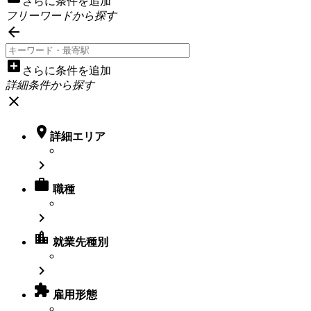
さらに条件を追加
フリーワードから探す

add_box
さらに条件を追加
詳細条件から探す
close

詳細エリア


職種

location_city
就業先種別


雇用形態