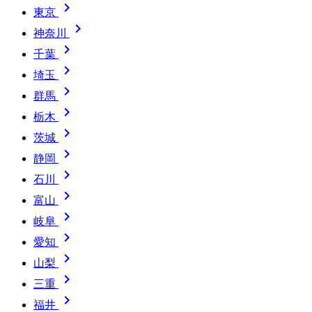

東京

神奈川

千葉

埼玉

群馬

栃木

茨城

静岡

石川

富山

岐阜

愛知

山梨

三重

福井