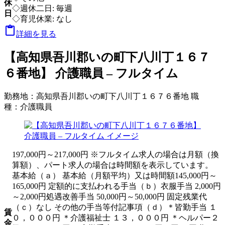
休
◇週休二日: 毎週
日
◇育児休業: なし

詳細を見る
【高知県吾川郡いの町下八川丁１６７
６番地】 介護職員 – フルタイム
勤務地：
高知県吾川郡いの町下八川丁１６７６番地
職
種：
介護職員
197,000円～217,000円 ※フルタイム求人の場合は月額（換
算額）、パート求人の場合は時間額を表示しています。
基本給（ａ） 基本給（月額平均）又は時間額145,000円～
165,000円 定額的に支払われる手当（ｂ）衣服手当 2,000円
～2,000円処遇改善手当 50,000円～50,000円 固定残業代
（ｃ）なし その他の手当等付記事項（ｄ）＊皆勤手当 １
賃
０，０００円 ＊介護福祉士 １３，０００円 ＊ヘルパー２
金