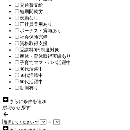
交通費支給
短期間就労
夜勤なし
正社員登用あり
ボーナス・賞与あり
社会保険完備
資格取得支援
受講料0円制度対象
産休・育休取得実績あり
子育てママ・パパ活躍中
40代活躍中
50代活躍中
60代活躍中
動画有り
add_box
さらに条件を追加
給与から探す

～
add_box