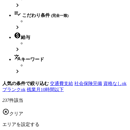


こだわり条件
(完全一致)


給与

translate
キーワード

人気の条件で絞り込む
交通費支給
社会保険完備
資格なしok
ブランクok
残業月10時間以下
237
件該当

クリア
エリアを
設定する