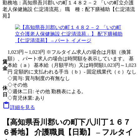
勤務地：
高知県吾川郡いの町１４８２－２ 「いの町立介護
老人保健施設 仁淀清流苑」
職 種：
配下膳補助【仁淀清流
苑】
1,023円～1,023円 ※フルタイム求人の場合は月額（換算
額）、パート求人の場合は時間額を表示しています。 基
賃
本給（ａ） 基本給（月額平均）又は時間額1,023円～1,023
金
円 定額的に支払われる手当（ｂ）- 固定残業代（ｃ）なし
◇賞与: 賞与制度の有無なし
◇その他
休
◇週休二日: その他 勤務表による。
日
◇育児休業: あり

詳細を見る
【高知県吾川郡いの町下八川丁１６７
６番地】 介護職員【日勤】 – フルタイ