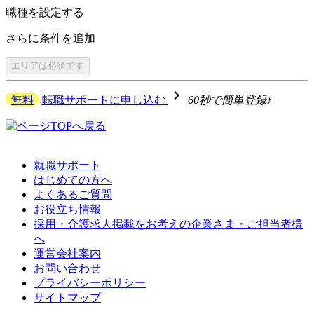
職種を
設定する
さらに
条件を追加
エリアは
必須です
navigate_next
無料
転職サポートに申し込む
60秒で簡単登録♪
就職サポート
はじめての方へ
よくあるご質問
お役立ち情報
採用・介護求人掲載をお考えの企業さま・ご担当者様
へ
運営会社案内
お問い合わせ
プライバシーポリシー
サイトマップ