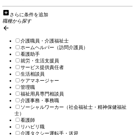
add_box
さらに条件を追加
職種から探す

介護職員・介護福祉士
ホームヘルパー（訪問介護員）
看護助手
就労・生活支援員
サービス提供責任者
生活相談員
ケアマネージャー
管理職
福祉用具専門相談員
介護事務・事務職
ソーシャルワーカー（社会福祉士・精神保健福祉
士）
看護師
リハビリ職
介護タクシー運転手・送迎