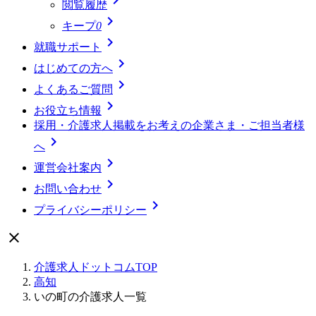
閲覧履歴

キープ
0

就職サポート

はじめての方へ

よくあるご質問

お役立ち情報
採用・介護求人掲載をお考えの企業さま・ご担当者様

へ

運営会社案内

お問い合わせ

プライバシーポリシー

介護求人ドットコムTOP
高知
いの町の介護求人一覧