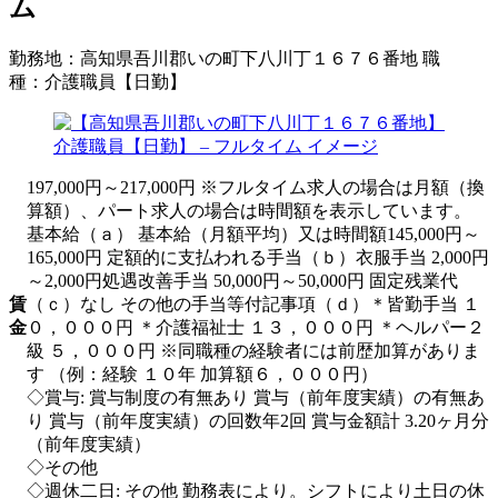
ム
勤務地：
高知県吾川郡いの町下八川丁１６７６番地
職
種：
介護職員【日勤】
197,000円～217,000円 ※フルタイム求人の場合は月額（換
算額）、パート求人の場合は時間額を表示しています。
基本給（ａ） 基本給（月額平均）又は時間額145,000円～
165,000円 定額的に支払われる手当（ｂ）衣服手当 2,000円
～2,000円処遇改善手当 50,000円～50,000円 固定残業代
賃
（ｃ）なし その他の手当等付記事項（ｄ）＊皆勤手当 １
金
０，０００円 ＊介護福祉士 １３，０００円 ＊ヘルパー２
級 ５，０００円 ※同職種の経験者には前歴加算がありま
す （例：経験 １０年 加算額６，０００円）
◇賞与: 賞与制度の有無あり 賞与（前年度実績）の有無あ
り 賞与（前年度実績）の回数年2回 賞与金額計 3.20ヶ月分
（前年度実績）
◇その他
◇週休二日: その他 勤務表により。シフトにより土日の休