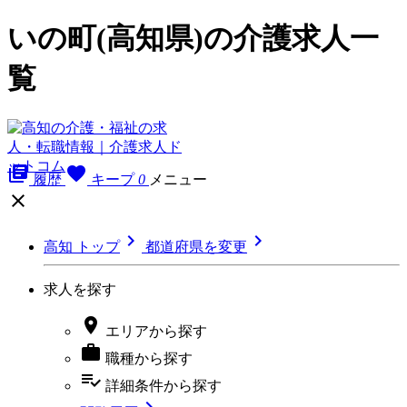
いの町(高知県)の介護求人一
覧
library_books
favorite
履歴
キープ
0
メニュー



高知 トップ
都道府県を変更
求人を探す

エリア
から探す

職種
から探す
playlist_add_check
詳細条件
から探す
