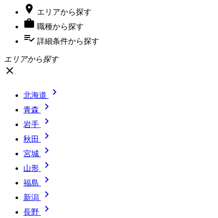

エリア
から探す

職種
から探す
playlist_add_check
詳細条件
から探す
エリアから探す
close

北海道

青森

岩手

秋田

宮城

山形

福島

新潟

長野