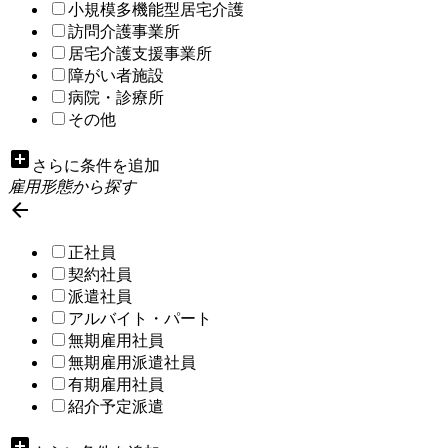
小規模多機能型居宅介護
訪問介護事業所
居宅介護支援事業所
障がい者施設
病院・診療所
その他
add_box
さらに条件を追加
雇用形態から探す

正社員
契約社員
派遣社員
アルバイト・パート
無期雇用社員
無期雇用派遣社員
有期雇用社員
紹介予定派遣
add_box