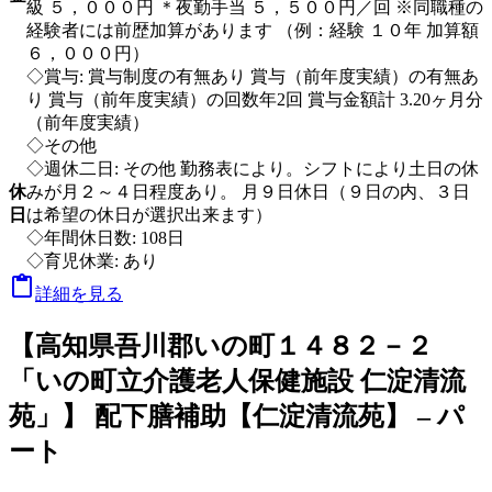
級 ５，０００円 ＊夜勤手当 ５，５００円／回 ※同職種の
経験者には前歴加算があります （例：経験 １０年 加算額
６，０００円）
◇賞与: 賞与制度の有無あり 賞与（前年度実績）の有無あ
り 賞与（前年度実績）の回数年2回 賞与金額計 3.20ヶ月分
（前年度実績）
◇その他
◇週休二日: その他 勤務表により。シフトにより土日の休
休
みが月２～４日程度あり。 月９日休日（９日の内、３日
日
は希望の休日が選択出来ます）
◇年間休日数: 108日
◇育児休業: あり

詳細を見る
【高知県吾川郡いの町１４８２－２
「いの町立介護老人保健施設 仁淀清流
苑」】 配下膳補助【仁淀清流苑】 – パ
ート