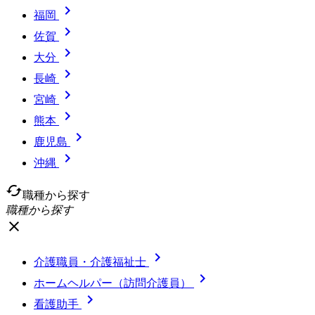

福岡

佐賀

大分

長崎

宮崎

熊本

鹿児島

沖縄
cached
職種から探す
職種から探す
close

介護職員・介護福祉士

ホームヘルパー（訪問介護員）

看護助手