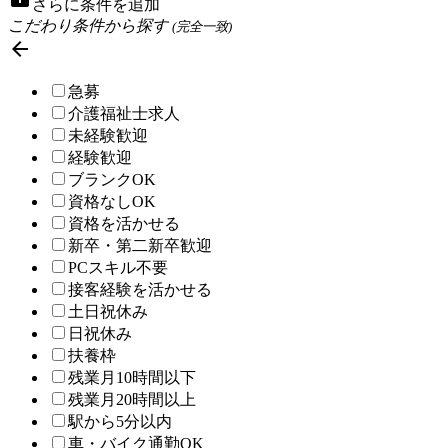
さらに条件を追加
こだわり条件から探す
(完全一致)

急募
介護福祉士求人
未経験歓迎
経験歓迎
ブランクOK
資格なしOK
資格を活かせる
新卒・第二新卒歓迎
PCスキル不要
接客経験を活かせる
土日祝休み
日祝休み
扶養枠
残業月10時間以下
残業月20時間以上
駅から5分以内
車・バイク通勤OK