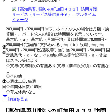
203,000円～320,000円 ※フルタイム求人の場合は月額（換
算額）、パート求人の場合は時間額を表示しています。
基本給（ａ） 基本給（月額平均）又は時間額178,000円～
250,000円 定額的に支払われる手当（ｂ）役職手当手当
賃
5,000円～20,000円処遇改善手当手当 20,000円～50,000円 固
金
定残業代（ｃ）なし その他の手当等付記事項（ｄ）賃金
はスキル等により
◇賞与: 賞与制度の有無あり 賞与（前年度実績）の有無な
し
◇その他
休
◇週休二日: 毎週
日
◇年間休日数: 105日
◇育児休業: なし

詳細を見る
【高知県吾川郡いの町加田４３２ 訪問