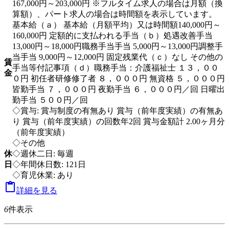
167,000円～203,000円 ※フルタイム求人の場合は月額（換
算額）、パート求人の場合は時間額を表示しています。
基本給（ａ） 基本給（月額平均）又は時間額140,000円～
160,000円 定額的に支払われる手当（ｂ）処遇改善手当
13,000円～18,000円職務手当手当 5,000円～13,000円調整手
当手当 9,000円～12,000円 固定残業代（ｃ）なし その他の
賃
手当等付記事項（ｄ）職務手当：介護福祉士 １３，００
金
０円 初任者研修修了者 ８，０００円 無資格 ５，０００円
皆勤手当 ７，０００円 夜勤手当 ６，０００円／回 日曜出
勤手当 ５００円／回
◇賞与: 賞与制度の有無あり 賞与（前年度実績）の有無あ
り 賞与（前年度実績）の回数年2回 賞与金額計 2.00ヶ月分
（前年度実績）
◇その他
休
◇週休二日: 毎週
日
◇年間休日数: 121日
◇育児休業: あり

詳細を見る
6
件表示