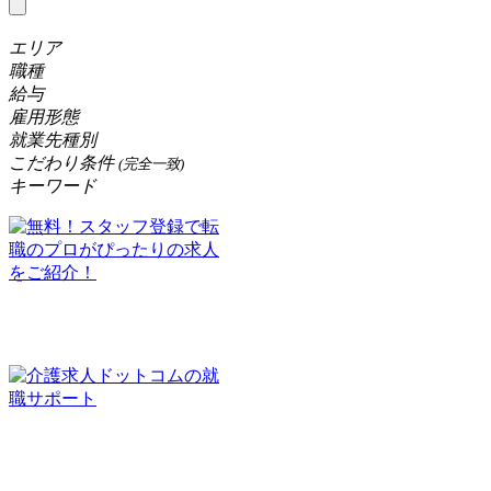
エリア
職種
給与
雇用形態
就業先種別
こだわり条件
(完全一致)
キーワード