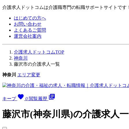
介護求人ドットコムは介護職専門の転職サポートサイトです
はじめての方へ
お問い合わせ
よくあるご質問
運営会社案内
介護求人ドットコムTOP
神奈川
藤沢市の介護求人一覧
神奈川
エリア変更
favorite
library_books
キープ
0
閲覧履歴
藤沢市(神奈川県)の介護求人