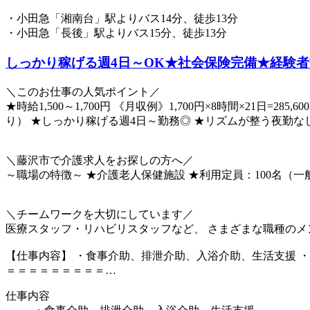
・小田急「湘南台」駅よりバス14分、徒歩13分
・小田急「長後」駅よりバス15分、徒歩13分
しっかり稼げる週4日～OK★社会保険完備★経験
＼このお仕事の人気ポイント／
★時給1,500～1,700円 《月収例》1,700円×8時間×21
り） ★しっかり稼げる週4日～勤務◎ ★リズムが整う夜勤な
＼藤沢市で介護求人をお探しの方へ／
～職場の特徴～ ★介護老人保健施設 ★利用定員：100名（一
＼チームワークを大切にしています／
医療スタッフ・リハビリスタッフなど、 さまざまな職種のメ
【仕事内容】 ・食事介助、排泄介助、入浴介助、生活支援 
＝＝＝＝＝＝＝＝＝…
仕事内容