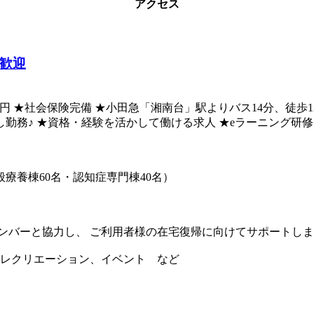
アクセス
者歓迎
日=285,600円 ★社会保険完備 ★小田急「湘南台」駅よりバス14
し勤務♪ ★資格・経験を活かして働ける求人 ★eラーニング研
般療養棟60名・認知症専門棟40名）
ンバーと協力し、 ご利用者様の在宅復帰に向けてサポートし
・レクリエーション、イベント など