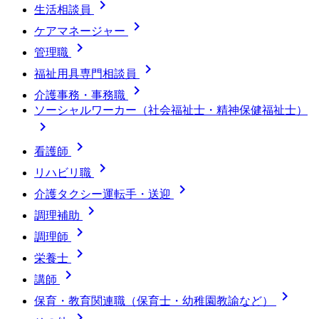

生活相談員

ケアマネージャー

管理職

福祉用具専門相談員

介護事務・事務職
ソーシャルワーカー（社会福祉士・精神保健福祉士）


看護師

リハビリ職

介護タクシー運転手・送迎

調理補助

調理師

栄養士

講師

保育・教育関連職（保育士・幼稚園教諭など）
