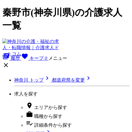
秦野市(神奈川県)の介護求人
一覧
library_books
favorite
履歴
キープ
0
メニュー



神奈川 トップ
都道府県を変更
求人を探す

エリア
から探す

職種
から探す
playlist_add_check
詳細条件
から探す
