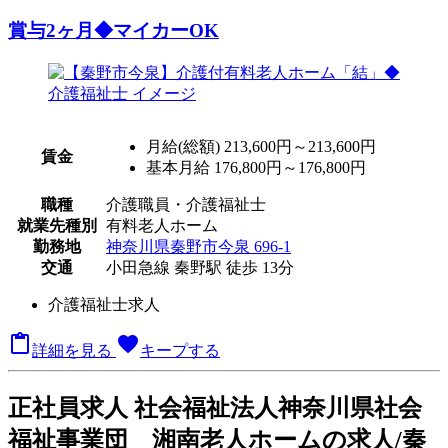
賞与2ヶ月◆マイカーOK
月給(総額)
213,600円～213,600円
賃金
基本月給 176,800円～176,800円
職種
介護職員・介護福祉士
就業先種別
有料老人ホーム
勤務地
神奈川県秦野市今泉 696-1
交通
小田急線 秦野駅 徒歩 13分
介護福祉士求人

favorite
詳細を見る
キープする
正
社員求人
社会福祉法人神奈川県社会
福祉事業団 湘南老人ホームの求人/秦