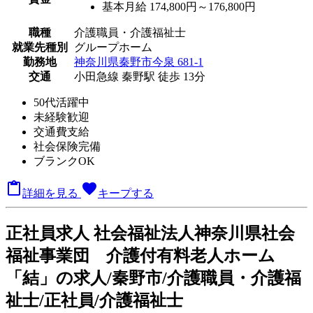
基本月給 174,800円～176,800円
職種
介護職員・介護福祉士
就業先種別
グループホーム
勤務地
神奈川県秦野市今泉 681-1
交通
小田急線 秦野駅 徒歩 13分
50代活躍中
未経験歓迎
交通費支給
社会保険完備
ブランクOK

favorite
詳細を見る
キープする
正
社員求人
社会福祉法人神奈川県社会
福祉事業団 介護付有料老人ホーム
「結」の求人/秦野市/介護職員・介護福
祉士/正社員/介護福祉士