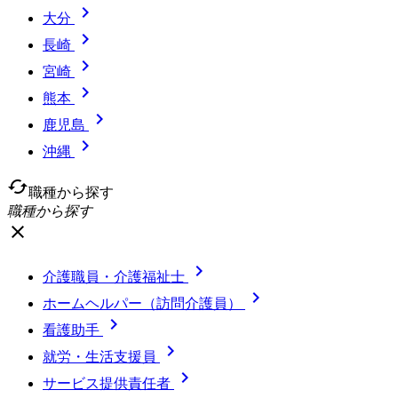

大分

長崎

宮崎

熊本

鹿児島

沖縄
cached
職種から探す
職種から探す
close

介護職員・介護福祉士

ホームヘルパー（訪問介護員）

看護助手

就労・生活支援員

サービス提供責任者