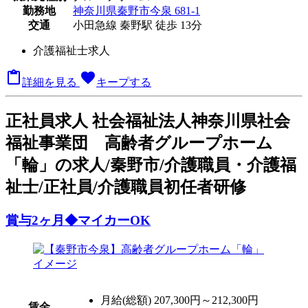
勤務地
神奈川県秦野市今泉 681-1
交通
小田急線 秦野駅 徒歩 13分
介護福祉士求人

favorite
詳細を見る
キープする
正
社員求人
社会福祉法人神奈川県社会
福祉事業団 高齢者グループホーム
「輪」の求人/秦野市/介護職員・介護福
祉士/正社員/介護職員初任者研修
賞与2ヶ月◆マイカーOK
月給(総額)
207,300円～212,300円
賃金