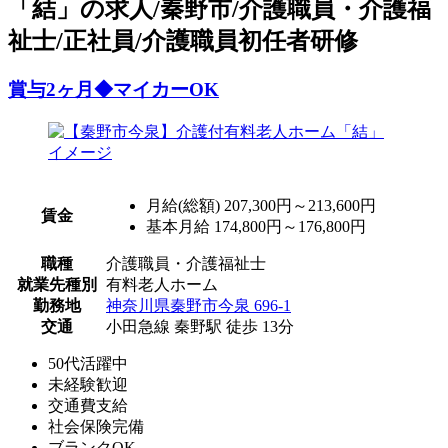
「結」の求人/秦野市/介護職員・介護福
祉士/正社員/介護職員初任者研修
賞与2ヶ月◆マイカーOK
月給(総額)
207,300円～213,600円
賃金
基本月給 174,800円～176,800円
職種
介護職員・介護福祉士
就業先種別
有料老人ホーム
勤務地
神奈川県秦野市今泉 696-1
交通
小田急線 秦野駅 徒歩 13分
50代活躍中
未経験歓迎
交通費支給
社会保険完備
ブランクOK