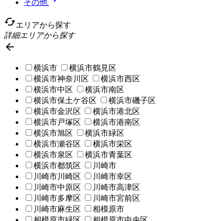
その他
cached
エリアから探す
詳細エリアから探す

横浜市
横浜市鶴見区
横浜市神奈川区
横浜市西区
横浜市中区
横浜市南区
横浜市保土ケ谷区
横浜市磯子区
横浜市金沢区
横浜市港北区
横浜市戸塚区
横浜市港南区
横浜市旭区
横浜市緑区
横浜市瀬谷区
横浜市栄区
横浜市泉区
横浜市青葉区
横浜市都筑区
川崎市
川崎市川崎区
川崎市幸区
川崎市中原区
川崎市高津区
川崎市多摩区
川崎市宮前区
川崎市麻生区
相模原市
相模原市緑区
相模原市中央区