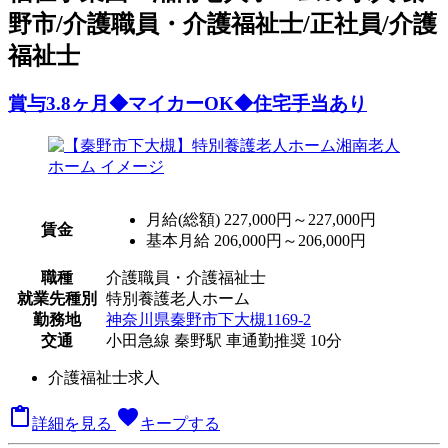
野市/介護職員・介護福祉士/正社員/介護
福祉士
賞与3.8ヶ月◆マイカーOK◆住宅手当あり
月給(総額)
227,000円～227,000円
賃金
基本月給 206,000円～206,000円
職種
介護職員・介護福祉士
就業先種別
特別養護老人ホーム
勤務地
神奈川県秦野市下大槻1169-2
交通
小田急線 秦野駅 車通勤推奨 10分
介護福祉士求人

favorite
詳細を見る
キープする