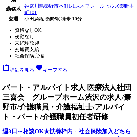
神奈川県秦野市本町1-11-14 フレールヒルズ秦野本
勤務地
町101
交通
小田急線 秦野駅 徒歩 10分
資格なしOK
夜勤なし
未経験歓迎
交通費支給
社会保険完備

favorite
詳細を見る
キープする
パート
・アルバイト求人
医療法人社団
三喜会 グループホーム渋沢の求人/秦
野市/介護職員・介護福祉士/アルバイ
ト・パート/介護職員初任者研修
週3日～相談OK★扶養枠内・社会保険加入どちら