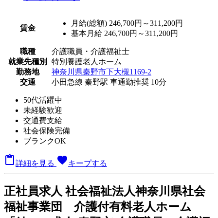
月給(総額)
246,700円～311,200円
賃金
基本月給 246,700円～311,200円
職種
介護職員・介護福祉士
就業先種別
特別養護老人ホーム
勤務地
神奈川県秦野市下大槻1169-2
交通
小田急線 秦野駅 車通勤推奨 10分
50代活躍中
未経験歓迎
交通費支給
社会保険完備
ブランクOK

favorite
詳細を見る
キープする
正
社員求人
社会福祉法人神奈川県社会
福祉事業団 介護付有料老人ホーム