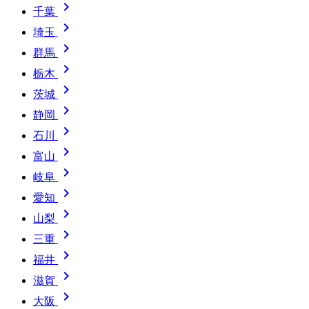

千葉

埼玉

群馬

栃木

茨城

静岡

石川

富山

岐阜

愛知

山梨

三重

福井

滋賀

大阪