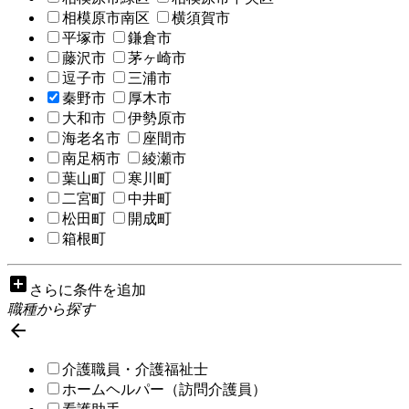
相模原市南区
横須賀市
平塚市
鎌倉市
藤沢市
茅ヶ崎市
逗子市
三浦市
秦野市
厚木市
大和市
伊勢原市
海老名市
座間市
南足柄市
綾瀬市
葉山町
寒川町
二宮町
中井町
松田町
開成町
箱根町
add_box
さらに条件を追加
職種から探す

介護職員・介護福祉士
ホームヘルパー（訪問介護員）