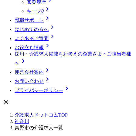
閲覧履歴

キープ
0

就職サポート

はじめての方へ

よくあるご質問

お役立ち情報
採用・介護求人掲載をお考えの企業さま・ご担当者様

へ

運営会社案内

お問い合わせ

プライバシーポリシー

介護求人ドットコムTOP
神奈川
秦野市の介護求人一覧