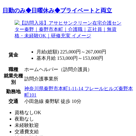
日勤のみ◆日曜休み◆プライベートと両立
月給(総額)
225,000円～267,000円
賃金
基本月給 153,000円～153,000円
職種
ホームヘルパー（訪問介護員）
就業先種
訪問介護事業所
別
神奈川県秦野市本町1-11-14 フレールヒルズ秦野本
勤務地
町101
交通
小田急線 秦野駅 徒歩 10分
資格なしOK
夜勤なし
未経験歓迎
交通費支給