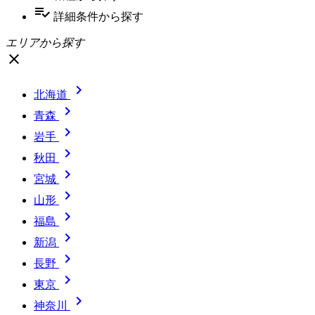
playlist_add_check
詳細条件
から探す
エリアから探す
close

北海道

青森

岩手

秋田

宮城

山形

福島

新潟

長野

東京

神奈川