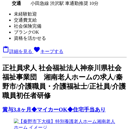
交通
小田急線 渋沢駅 車通勤推奨 10分
未経験歓迎
交通費支給
社会保険完備
ブランクOK
資格を活かせる

favorite
詳細を見る
キープする
正
社員求人
社会福祉法人神奈川県社会
福祉事業団 湘南老人ホームの求人/秦
野市/介護職員・介護福祉士/正社員/介護
職員初任者研修
賞与3.8ヶ月◆マイカーOK◆住宅手当あり