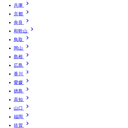

兵庫

京都

奈良

和歌山

鳥取

岡山

島根

広島

香川

愛媛

徳島

高知

山口

福岡

佐賀