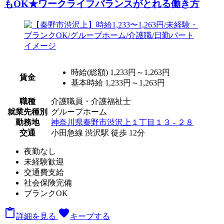
もOK★ワークライフバランスがとれる働き方
時給(総額)
1,233円～1,263円
賃金
基本時給 1,233円～1,263円
職種
介護職員・介護福祉士
就業先種別
グループホーム
勤務地
神奈川県秦野市渋沢上１丁目１３ - ２８
交通
小田急線 渋沢駅 徒歩 12分
夜勤なし
未経験歓迎
交通費支給
社会保険完備
ブランクOK

favorite
詳細を見る
キープする