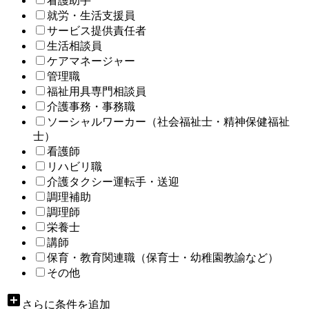
看護助手
就労・生活支援員
サービス提供責任者
生活相談員
ケアマネージャー
管理職
福祉用具専門相談員
介護事務・事務職
ソーシャルワーカー（社会福祉士・精神保健福祉
士）
看護師
リハビリ職
介護タクシー運転手・送迎
調理補助
調理師
栄養士
講師
保育・教育関連職（保育士・幼稚園教諭など）
その他
add_box
さらに条件を追加