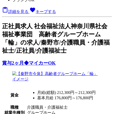

favorite
詳細を見る
キープする
正
社員求人
社会福祉法人神奈川県社会
福祉事業団 高齢者グループホーム
「輪」の求人/秦野市/介護職員・介護福
祉士/正社員/介護福祉士
賞与2ヶ月◆マイカーOK
月給(総額)
212,300円～212,300円
賃金
基本月給 176,800円～176,800円
職種
介護職員・介護福祉士
就業先種別
グループホーム