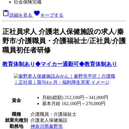
社会保険完備

favorite
詳細を見る
キープする
正
社員求人
介護老人保健施設の求人/秦
野市/介護職員・介護福祉士/正社員/介護
職員初任者研修
教育体制あり◆マイカー通勤可◆教育体制あり
月給(総額)
212,100円～341,000円
賃金
基本月給 162,100円～276,000円
職種
介護職員・介護福祉士
就業先種別
介護老人保健施設
勤務地
神奈川県秦野市