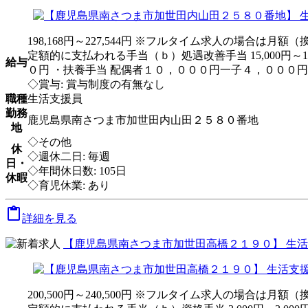
198,168円～227,544円 ※フルタイム求人の場合は
定額的に支払われる手当（ｂ）処遇改善手当 15,000円～
給与
０円 ・扶養手当 配偶者１０，０００円一子４，０００
◇賞与: 賞与制度の有無なし
職種
生活支援員
勤務
鹿児島県南さつま市加世田内山田２５８０番地
地
◇その他
休
◇週休二日: 毎週
日・
◇年間休日数: 105日
休暇
◇育児休業: あり

詳細を見る
【鹿児島県南さつま市加世田高橋２１９０】 生活
200,500円～240,500円 ※フルタイム求人の場合は