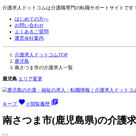
介護求人ドットコムは介護職専門の転職サポートサイトです
はじめての方へ
お問い合わせ
よくあるご質問
運営会社案内
介護求人ドットコムTOP
鹿児島
南さつま市の介護求人一覧
鹿児島
エリア変更
favorite
library_books
キープ
0
閲覧履歴
南さつま市(鹿児島県)の介護