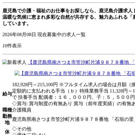
鹿児島で介護・福祉のお仕事をお探しなら、鹿児島介護求人
温暖な気候に恵まれ多彩な自然が共存する、魅力あふれる「
しています。
2026年08月08日
現在募集中の求人一覧
10
件表示
【鹿児島県南さつま市笠沙町片浦９８７８番地 「石
182,928円～215,100円 ※フルタイム求人の場合は
定額的に支払われる手当（ｂ）特殊業務手当 11,328円～1
給与
で 扶養手当 配偶者：１６，０００円、子：５，５００円
◇賞与: 賞与制度の有無あり 賞与（前年度実績）の有無あ
職種
介護職員
勤務
鹿児島県南さつま市笠沙町片浦９８７８番地 「石垣の里
地
◇その他
休