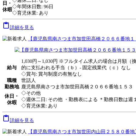
◇週休二日: なし
日・
◇年間休日数: 96日
休暇
◇育児休業: あり

詳細を見る
【鹿児島県南さつま市加世田高橋２０６６番地１５３
1,030円～1,030円 ※フルタイム求人の場合は月
給与
的に支払われる手当（ｂ）- 固定残業代（ｃ）なし
◇賞与: 賞与制度の有無なし
職種
世話人
勤務地
鹿児島県南さつま市加世田高橋２０６６番地１５３ 
◇その他
休日・
◇週休二日: その他 ・勤務表による ＊勤務日数は
休暇
◇育児休業: あり

詳細を見る
【鹿児島県南さつま市加世田内山田２５８０番地】 