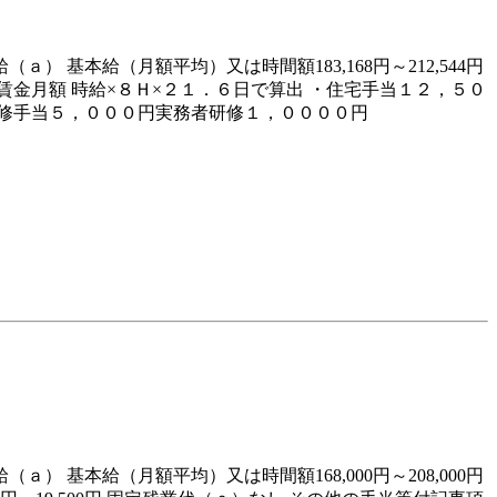
ａ） 基本給（月額平均）又は時間額183,168円～212,544円
ｄ）賃金月額 時給×８Ｈ×２１．６日で算出 ・住宅手当１２，５０
研修手当５，０００円実務者研修１，００００円
ａ） 基本給（月額平均）又は時間額168,000円～208,000円