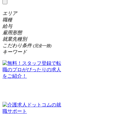
エリア
職種
給与
雇用形態
就業先種別
こだわり条件
(完全一致)
キーワード