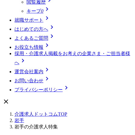
閲覧履歴

キープ
0

就職サポート

はじめての方へ

よくあるご質問

お役立ち情報
採用・介護求人掲載をお考えの企業さま・ご担当者様

へ

運営会社案内

お問い合わせ

プライバシーポリシー

介護求人ドットコムTOP
岩手
岩手の介護求人特集