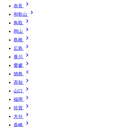

奈良

和歌山

鳥取

岡山

島根

広島

香川

愛媛

徳島

高知

山口

福岡

佐賀

大分

長崎