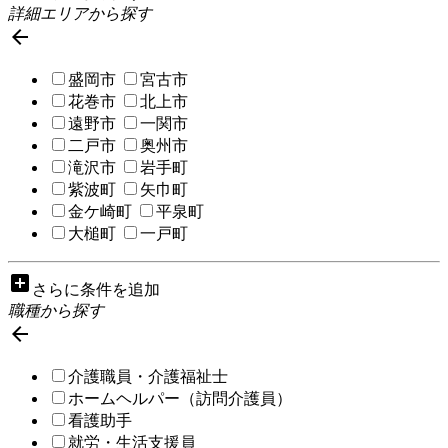
詳細エリアから探す

盛岡市
宮古市
花巻市
北上市
遠野市
一関市
二戸市
奥州市
滝沢市
岩手町
紫波町
矢巾町
金ケ崎町
平泉町
大槌町
一戸町
add_box
さらに条件を追加
職種から探す

介護職員・介護福祉士
ホームヘルパー（訪問介護員）
看護助手
就労・生活支援員