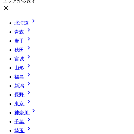
エリアから探す
close

北海道

青森

岩手

秋田

宮城

山形

福島

新潟

長野

東京

神奈川

千葉

埼玉