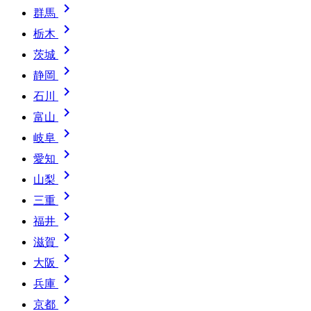

群馬

栃木

茨城

静岡

石川

富山

岐阜

愛知

山梨

三重

福井

滋賀

大阪

兵庫

京都