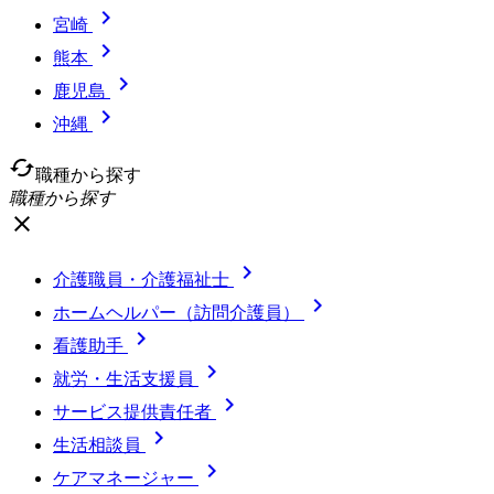

宮崎

熊本

鹿児島

沖縄
cached
職種から探す
職種から探す
close

介護職員・介護福祉士

ホームヘルパー（訪問介護員）

看護助手

就労・生活支援員

サービス提供責任者

生活相談員

ケアマネージャー