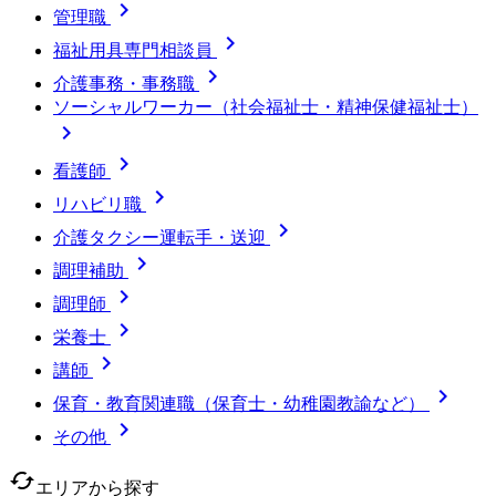

管理職

福祉用具専門相談員

介護事務・事務職
ソーシャルワーカー（社会福祉士・精神保健福祉士）


看護師

リハビリ職

介護タクシー運転手・送迎

調理補助

調理師

栄養士

講師

保育・教育関連職（保育士・幼稚園教諭など）

その他
cached
エリアから探す