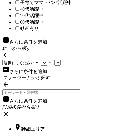
子育てママ・パパ活躍中
40代活躍中
50代活躍中
60代活躍中
動画有り
add_box
さらに条件を追加
給与から探す

～
add_box
さらに条件を追加
フリーワードから探す

add_box
さらに条件を追加
詳細条件から探す
close

詳細エリア