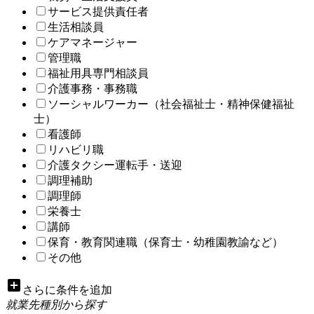
サービス提供責任者
生活相談員
ケアマネージャー
管理職
福祉用具専門相談員
介護事務・事務職
ソーシャルワーカー（社会福祉士・精神保健福祉
士）
看護師
リハビリ職
介護タクシー運転手・送迎
調理補助
調理師
栄養士
講師
保育・教育関連職（保育士・幼稚園教諭など）
その他
add_box
さらに条件を追加
就業先種別から探す