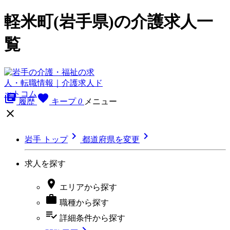
軽米町(岩手県)の介護求人一
覧
library_books
favorite
履歴
キープ
0
メニュー



岩手 トップ
都道府県を変更
求人を探す

エリア
から探す

職種
から探す
playlist_add_check
詳細条件
から探す
