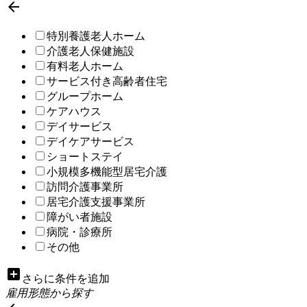

特別養護老人ホーム
介護老人保健施設
有料老人ホーム
サービス付き高齢者住宅
グループホーム
ケアハウス
デイサービス
デイケアサービス
ショートステイ
小規模多機能型居宅介護
訪問介護事業所
居宅介護支援事業所
障がい者施設
病院・診療所
その他
add_box
さらに条件を追加
雇用形態から探す