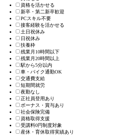
資格を活かせる
新卒・第二新卒歓迎
PCスキル不要
接客経験を活かせる
土日祝休み
日祝休み
扶養枠
残業月10時間以下
残業月20時間以上
駅から5分以内
車・バイク通勤OK
交通費支給
短期間就労
夜勤なし
正社員登用あり
ボーナス・賞与あり
社会保険完備
資格取得支援
受講料0円制度対象
産休・育休取得実績あり