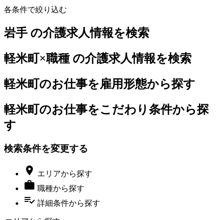
各条件で絞り込む
岩手 の介護求人情報を検索
軽米町×職種 の介護求人情報を検索
軽米町のお仕事を雇用形態から探す
軽米町のお仕事をこだわり条件から探
す
検索条件を変更する

エリア
から探す

職種
から探す
playlist_add_check
詳細条件
から探す