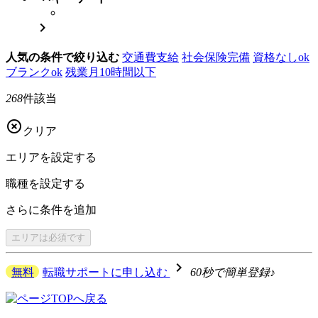

人気の条件で絞り込む
交通費支給
社会保険完備
資格なしok
ブランクok
残業月10時間以下
268
件該当

クリア
エリアを
設定する
職種を
設定する
さらに
条件を追加
エリアは
必須です
navigate_next
無料
転職サポートに申し込む
60秒で簡単登録♪