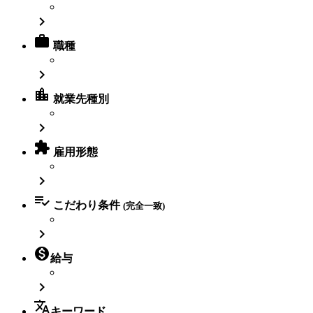


職種

location_city
就業先種別


雇用形態


こだわり条件
(完全一致)


給与

translate
キーワード