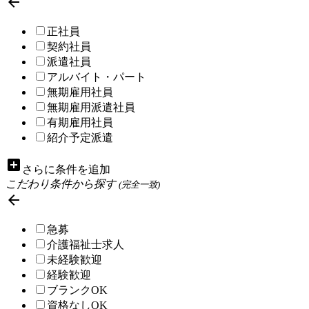

正社員
契約社員
派遣社員
アルバイト・パート
無期雇用社員
無期雇用派遣社員
有期雇用社員
紹介予定派遣
add_box
さらに条件を追加
こだわり条件から探す
(完全一致)

急募
介護福祉士求人
未経験歓迎
経験歓迎
ブランクOK
資格なしOK