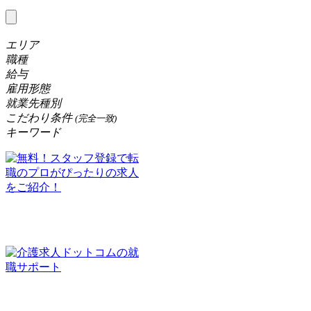
エリア
職種
給与
雇用形態
就業先種別
こだわり条件
(完全一致)
キーワード