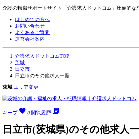
介護の転職サポートサイト「介護求人ドットコム」圧倒的な
はじめての方へ
お問い合わせ
よくあるご質問
運営会社案内
介護求人ドットコムTOP
茨城
日立市
日立市のその他求人一覧
茨城
エリア変更
favorite
library_books
キープ
0
閲覧履歴
日立市(茨城県)のその他求人