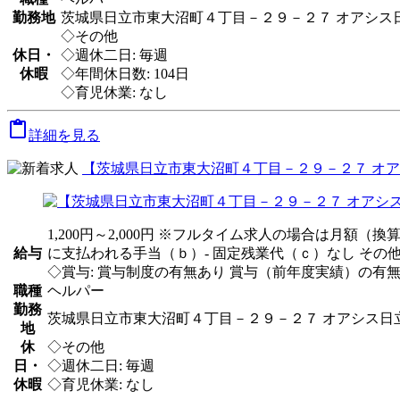
勤務地
茨城県日立市東大沼町４丁目－２９－２７ オアシス
◇その他
休日・
◇週休二日: 毎週
休暇
◇年間休日数: 104日
◇育児休業: なし

詳細を見る
【茨城県日立市東大沼町４丁目－２９－２７ オアシ
1,200円～2,000円 ※フルタイム求人の場合は月額（
給与
に支払われる手当（ｂ）- 固定残業代（ｃ）なし そ
◇賞与: 賞与制度の有無あり 賞与（前年度実績）の有無
職種
ヘルパー
勤務
茨城県日立市東大沼町４丁目－２９－２７ オアシス日
地
休
◇その他
日・
◇週休二日: 毎週
休暇
◇育児休業: なし