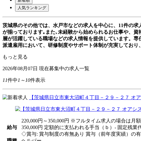
新着順
人気ランキング
茨城県のその他では、水戸市などの求人を中心に、11件の
が揃っております｡また､未経験から始められるお仕事や、資格
層が活躍している職場などの求人情報を提供しています。専
派遣雇用において、研修制度やサポート体制が充実しており
もっと見る
2026年08月07日
現在募集中の求人一覧
11
件中
1～10
件表示
【茨城県日立市東大沼町４丁目－２９－２７ オアシ
220,000円～350,000円 ※フルタイム求人の
給与
350,000円 定額的に支払われる手当（ｂ）- 固定残
◇賞与: 賞与制度の有無あり 賞与（前年度実績）の有
職種
ヘルパー