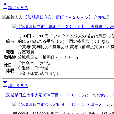

詳細を見る
【茨城県日立市川尻町７－２０－５】 介護職員 –
1,100円～1,200円 ※フルタイム求人の場合は月
給与
的に支払われる手当（ｂ）- 固定残業代（ｃ）なし
◇賞与: 賞与制度の有無あり 賞与（前年度実績）の有無
職種
介護職員
勤務地
茨城県日立市川尻町７－２０－５
◇日曜日，その他
休日・
◇週休二日: 毎週
休暇
◇育児休業: 該当者なし

詳細を見る
【茨城県日立市東大沼町４丁目２－２０ ほっと・おおぬまデイ
185,000円～185,000円 ※フルタイム求人の場合は