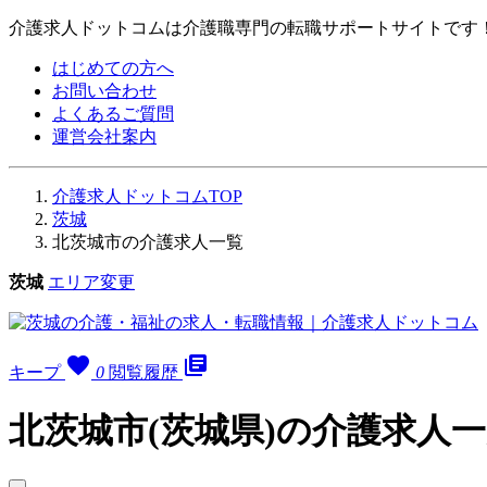
介護求人ドットコムは介護職専門の転職サポートサイトです
はじめての方へ
お問い合わせ
よくあるご質問
運営会社案内
介護求人ドットコムTOP
茨城
北茨城市の介護求人一覧
茨城
エリア変更
favorite
library_books
キープ
0
閲覧履歴
北茨城市(茨城県)の介護求人