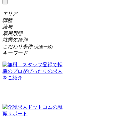
エリア
職種
給与
雇用形態
就業先種別
こだわり条件
(完全一致)
キーワード