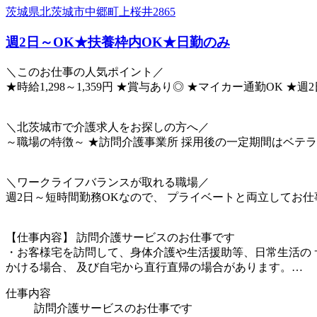
茨城県北茨城市中郷町上桜井2865
週2日～OK★扶養枠内OK★日勤のみ
＼このお仕事の人気ポイント／
★時給1,298～1,359円 ★賞与あり◎ ★マイカー通勤OK
＼北茨城市で介護求人をお探しの方へ／
～職場の特徴～ ★訪問介護事業所 採用後の一定期間はベテ
＼ワークライフバランスが取れる職場／
週2日～短時間勤務OKなので、 プライベートと両立してお仕
【仕事内容】 訪問介護サービスのお仕事です
・お客様宅を訪問して、身体介護や生活援助等、日常生活の 
かける場合、 及び自宅から直行直帰の場合があります。…
仕事内容
訪問介護サービスのお仕事です