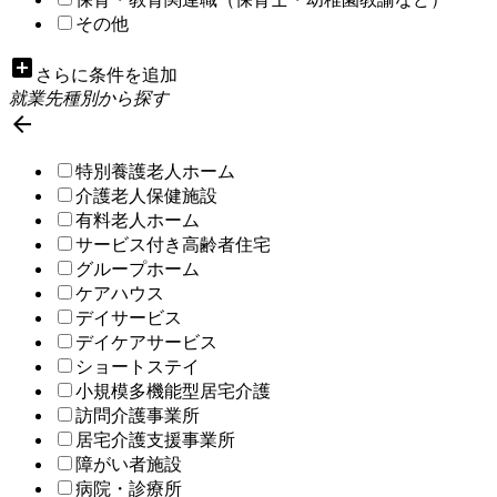
その他
add_box
さらに条件を追加
就業先種別から探す

特別養護老人ホーム
介護老人保健施設
有料老人ホーム
サービス付き高齢者住宅
グループホーム
ケアハウス
デイサービス
デイケアサービス
ショートステイ
小規模多機能型居宅介護
訪問介護事業所
居宅介護支援事業所
障がい者施設
病院・診療所