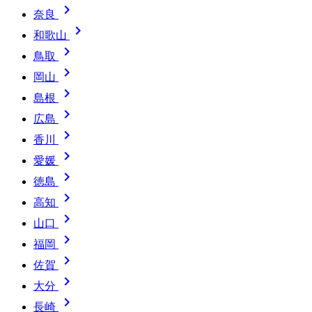

奈良

和歌山

鳥取

岡山

島根

広島

香川

愛媛

徳島

高知

山口

福岡

佐賀

大分

長崎