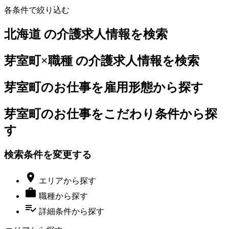
各条件で絞り込む
北海道 の介護求人情報を検索
芽室町×職種 の介護求人情報を検索
芽室町のお仕事を雇用形態から探す
芽室町のお仕事をこだわり条件から探
す
検索条件を変更する

エリア
から探す

職種
から探す
playlist_add_check
詳細条件
から探す