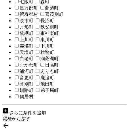
七飯町
森町
長万部町
蘭越町
留寿都村
喜茂別町
余市町
長沼町
月形町
秩父別町
鷹栖町
東神楽町
上川町
東川町
美瑛町
下川町
天塩町
壮瞥町
白老町
洞爺湖町
むかわ町
日高町
浦河町
えりも町
音更町
鹿追町
幕別町
池田町
釧路町
弟子屈町
鶴居村
add_box
さらに条件を追加
職種から探す
