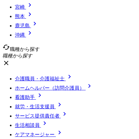

宮崎

熊本

鹿児島

沖縄
cached
職種から探す
職種から探す
close

介護職員・介護福祉士

ホームヘルパー（訪問介護員）

看護助手

就労・生活支援員

サービス提供責任者

生活相談員

ケアマネージャー