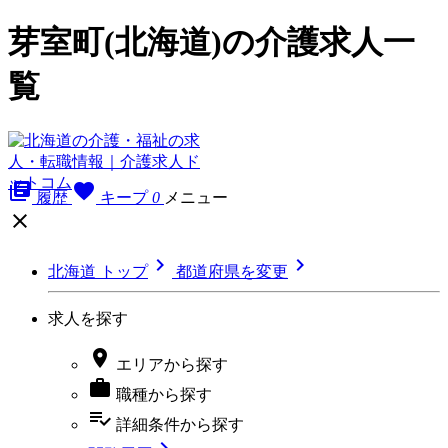
芽室町(北海道)の介護求人一
覧
library_books
favorite
履歴
キープ
0
メニュー



北海道 トップ
都道府県を変更
求人を探す

エリア
から探す

職種
から探す
playlist_add_check
詳細条件
から探す
