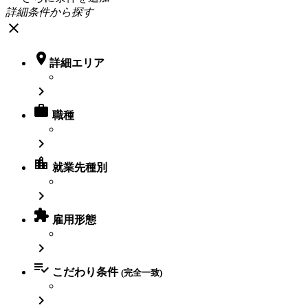
詳細条件から探す
close

詳細エリア


職種

location_city
就業先種別


雇用形態


こだわり条件
(完全一致)
