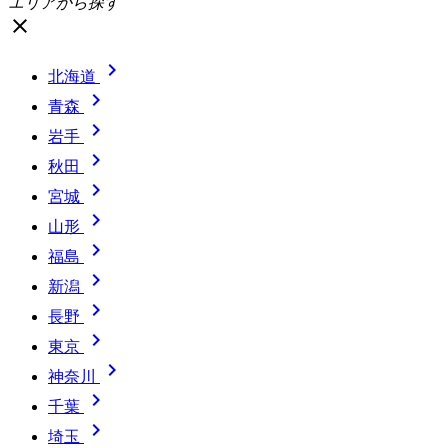
エリアから探す
close

北海道

青森

岩手

秋田

宮城

山形

福島

新潟

長野

東京

神奈川

千葉

埼玉