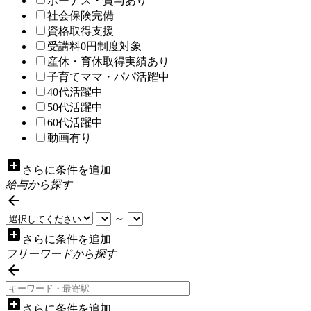
ボーナス・賞与あり
社会保険完備
資格取得支援
受講料0円制度対象
産休・育休取得実績あり
子育てママ・パパ活躍中
40代活躍中
50代活躍中
60代活躍中
動画有り
add_box
さらに条件を追加
給与から探す

～
add_box
さらに条件を追加
フリーワードから探す

add_box
さらに条件を追加