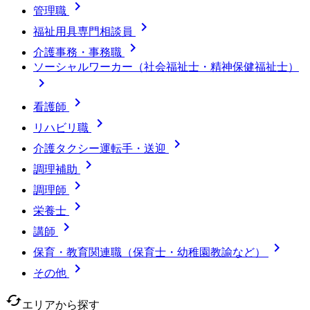

管理職

福祉用具専門相談員

介護事務・事務職
ソーシャルワーカー（社会福祉士・精神保健福祉士）


看護師

リハビリ職

介護タクシー運転手・送迎

調理補助

調理師

栄養士

講師

保育・教育関連職（保育士・幼稚園教諭など）

その他
cached
エリアから探す