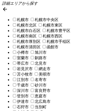
詳細エリアから探す

札幌市
札幌市中央区
札幌市北区
札幌市東区
札幌市白石区
札幌市豊平区
札幌市南区
札幌市西区
札幌市厚別区
札幌市手稲区
札幌市清田区
函館市
小樽市
旭川市
室蘭市
釧路市
帯広市
北見市
岩見沢市
網走市
苫小牧市
美唄市
江別市
名寄市
千歳市
砂川市
深川市
富良野市
登別市
恵庭市
伊達市
北広島市
石狩市
当別町