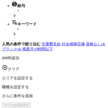

給与

translate
キーワード

人気の条件で絞り込む
交通費支給
社会保険完備
資格なしok
ブランクok
残業月10時間以下
898
件該当

クリア
エリアを
設定する
職種を
設定する
さらに
条件を追加
エリアは
必須です