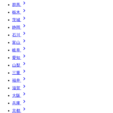

群馬

栃木

茨城

静岡

石川

富山

岐阜

愛知

山梨

三重

福井

滋賀

大阪

兵庫

京都