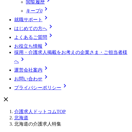
閲覧履歴

キープ
0

就職サポート

はじめての方へ

よくあるご質問

お役立ち情報
採用・介護求人掲載をお考えの企業さま・ご担当者様

へ

運営会社案内

お問い合わせ

プライバシーポリシー

介護求人ドットコムTOP
北海道
北海道の介護求人特集