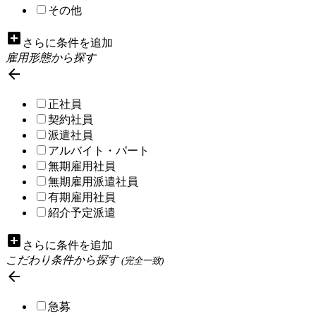
その他
add_box
さらに条件を追加
雇用形態から探す

正社員
契約社員
派遣社員
アルバイト・パート
無期雇用社員
無期雇用派遣社員
有期雇用社員
紹介予定派遣
add_box
さらに条件を追加
こだわり条件から探す
(完全一致)

急募