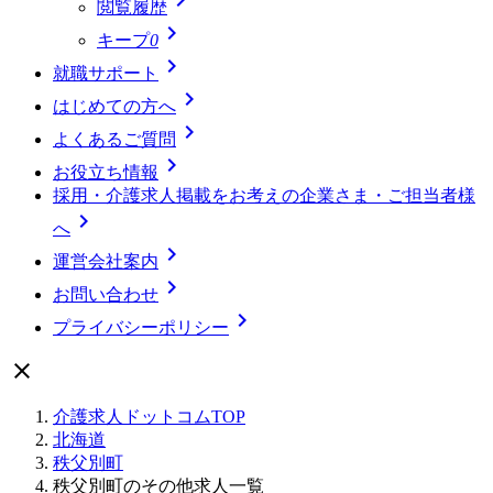
閲覧履歴

キープ
0

就職サポート

はじめての方へ

よくあるご質問

お役立ち情報
採用・介護求人掲載をお考えの企業さま・ご担当者様

へ

運営会社案内

お問い合わせ

プライバシーポリシー

介護求人ドットコムTOP
北海道
秩父別町
秩父別町のその他求人一覧