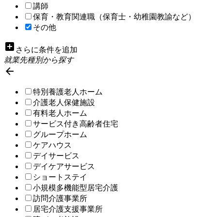
講師
保育・教育関連職（保育士・幼稚園教諭など）
その他
add_box
さらに条件を追加
就業先種別から探す

特別養護老人ホーム
介護老人保健施設
有料老人ホーム
サービス付き高齢者住宅
グループホーム
ケアハウス
デイサービス
デイケアサービス
ショートステイ
小規模多機能型居宅介護
訪問介護事業所
居宅介護支援事業所