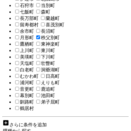
石狩市
当別町
七飯町
森町
長万部町
蘭越町
留寿都村
喜茂別町
余市町
長沼町
月形町
秩父別町
鷹栖町
東神楽町
上川町
東川町
美瑛町
下川町
天塩町
壮瞥町
白老町
洞爺湖町
むかわ町
日高町
浦河町
えりも町
音更町
鹿追町
幕別町
池田町
釧路町
弟子屈町
鶴居村
add_box
さらに条件を追加
職種から探す