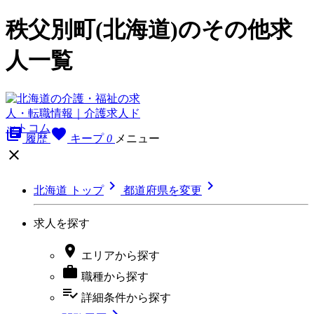
秩父別町(北海道)のその他求
人一覧
library_books
favorite
履歴
キープ
0
メニュー



北海道 トップ
都道府県を変更
求人を探す

エリア
から探す

職種
から探す
playlist_add_check
詳細条件
から探す
