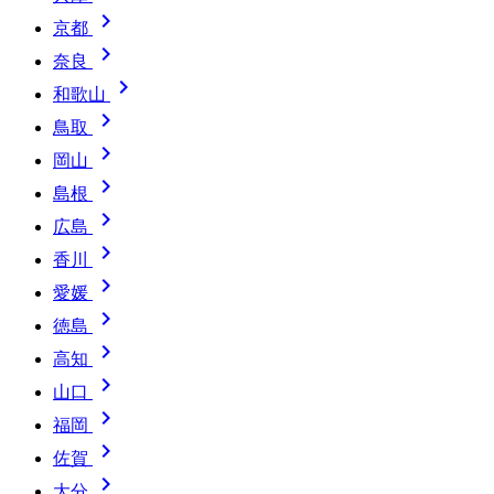

京都

奈良

和歌山

鳥取

岡山

島根

広島

香川

愛媛

徳島

高知

山口

福岡

佐賀

大分