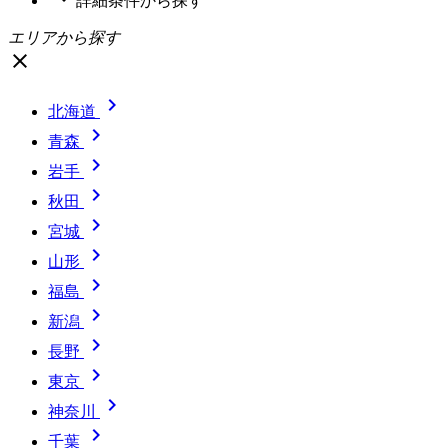
詳細条件
から探す
エリアから探す
close

北海道

青森

岩手

秋田

宮城

山形

福島

新潟

長野

東京

神奈川

千葉