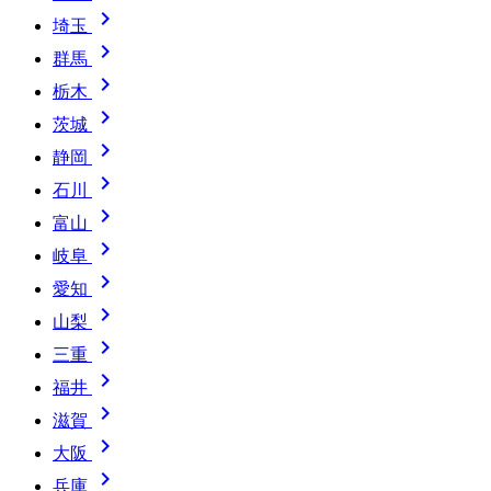

埼玉

群馬

栃木

茨城

静岡

石川

富山

岐阜

愛知

山梨

三重

福井

滋賀

大阪

兵庫