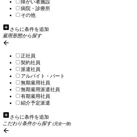
障がい者施設
病院・診療所
その他
add_box
さらに条件を追加
雇用形態から探す

正社員
契約社員
派遣社員
アルバイト・パート
無期雇用社員
無期雇用派遣社員
有期雇用社員
紹介予定派遣
add_box
さらに条件を追加
こだわり条件から探す
(完全一致)
