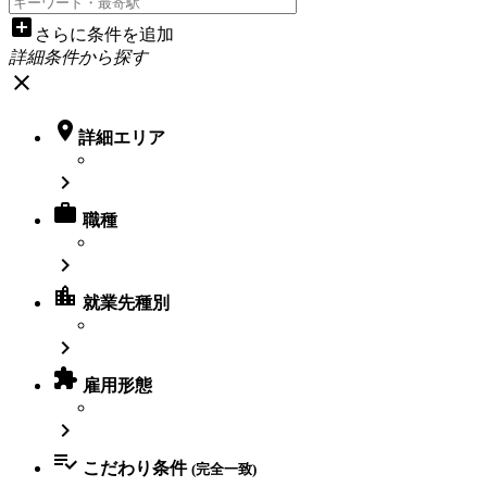
add_box
さらに条件を追加
詳細条件から探す
close

詳細エリア


職種

location_city
就業先種別


雇用形態


こだわり条件
(完全一致)