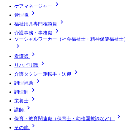

ケアマネージャー

管理職

福祉用具専門相談員

介護事務・事務職
ソーシャルワーカー（社会福祉士・精神保健福祉士）


看護師

リハビリ職

介護タクシー運転手・送迎

調理補助

調理師

栄養士

講師

保育・教育関連職（保育士・幼稚園教諭など）

その他