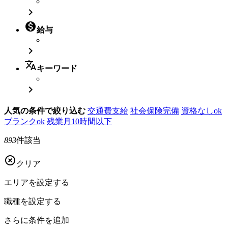


給与

translate
キーワード

人気の条件で絞り込む
交通費支給
社会保険完備
資格なしok
ブランクok
残業月10時間以下
893
件該当

クリア
エリアを
設定する
職種を
設定する
さらに
条件を追加