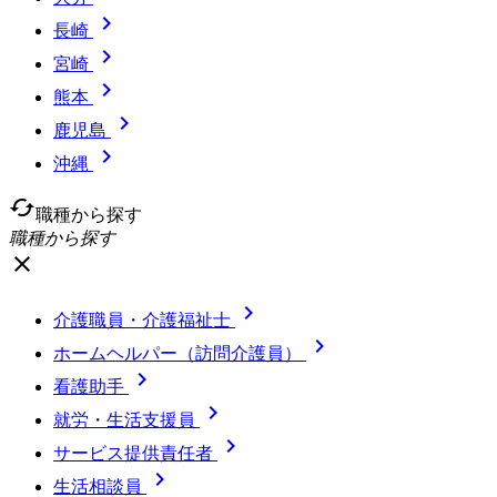

長崎

宮崎

熊本

鹿児島

沖縄
cached
職種から探す
職種から探す
close

介護職員・介護福祉士

ホームヘルパー（訪問介護員）

看護助手

就労・生活支援員

サービス提供責任者

生活相談員