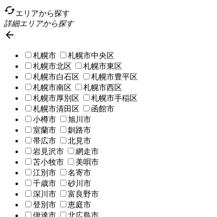
cached
エリアから探す
詳細エリアから探す

札幌市
札幌市中央区
札幌市北区
札幌市東区
札幌市白石区
札幌市豊平区
札幌市南区
札幌市西区
札幌市厚別区
札幌市手稲区
札幌市清田区
函館市
小樽市
旭川市
室蘭市
釧路市
帯広市
北見市
岩見沢市
網走市
苫小牧市
美唄市
江別市
名寄市
千歳市
砂川市
深川市
富良野市
登別市
恵庭市
伊達市
北広島市