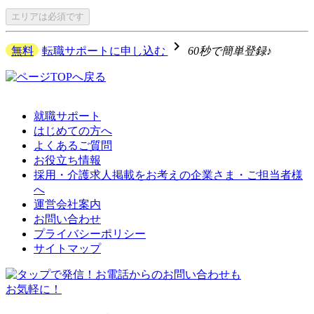
エリアは
必須です
navigate_next
無料
転職サポートに申し込む
60秒で簡単登録♪
就職サポート
はじめての方へ
よくあるご質問
お役立ち情報
採用・介護求人掲載をお考えの企業さま・ご担当者様
へ
運営会社案内
お問い合わせ
プライバシーポリシー
サイトマップ