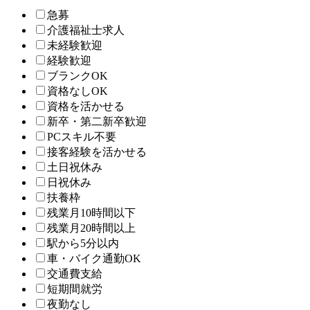
急募
介護福祉士求人
未経験歓迎
経験歓迎
ブランクOK
資格なしOK
資格を活かせる
新卒・第二新卒歓迎
PCスキル不要
接客経験を活かせる
土日祝休み
日祝休み
扶養枠
残業月10時間以下
残業月20時間以上
駅から5分以内
車・バイク通勤OK
交通費支給
短期間就労
夜勤なし