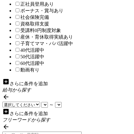
正社員登用あり
ボーナス・賞与あり
社会保険完備
資格取得支援
受講料0円制度対象
産休・育休取得実績あり
子育てママ・パパ活躍中
40代活躍中
50代活躍中
60代活躍中
動画有り
add_box
さらに条件を追加
給与から探す

～
add_box
さらに条件を追加
フリーワードから探す
