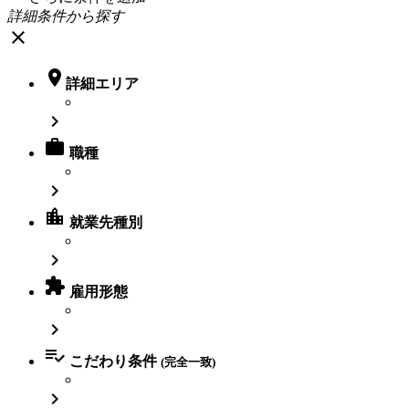
詳細条件から探す
close

詳細エリア


職種

location_city
就業先種別


雇用形態


こだわり条件
(完全一致)
