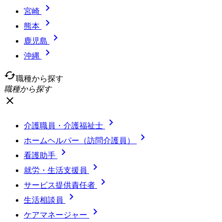

宮崎

熊本

鹿児島

沖縄
cached
職種から探す
職種から探す
close

介護職員・介護福祉士

ホームヘルパー（訪問介護員）

看護助手

就労・生活支援員

サービス提供責任者

生活相談員

ケアマネージャー