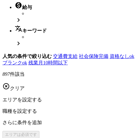

給与

translate
キーワード

人気の条件で絞り込む
交通費支給
社会保険完備
資格なしok
ブランクok
残業月10時間以下
897
件該当

クリア
エリアを
設定する
職種を
設定する
さらに
条件を追加
エリアは
必須です