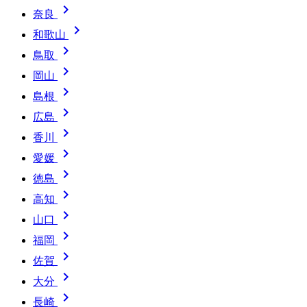

奈良

和歌山

鳥取

岡山

島根

広島

香川

愛媛

徳島

高知

山口

福岡

佐賀

大分

長崎