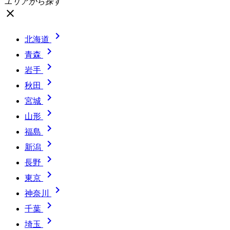
エリアから探す
close

北海道

青森

岩手

秋田

宮城

山形

福島

新潟

長野

東京

神奈川

千葉

埼玉