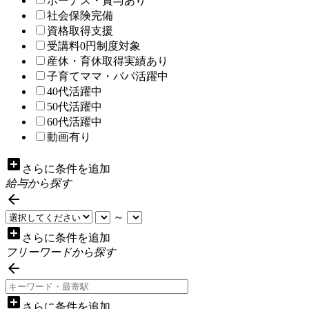
ボーナス・賞与あり
社会保険完備
資格取得支援
受講料0円制度対象
産休・育休取得実績あり
子育てママ・パパ活躍中
40代活躍中
50代活躍中
60代活躍中
動画有り
add_box
さらに条件を追加
給与から探す

～
add_box
さらに条件を追加
フリーワードから探す

add_box
さらに条件を追加