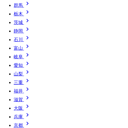

群馬

栃木

茨城

静岡

石川

富山

岐阜

愛知

山梨

三重

福井

滋賀

大阪

兵庫

京都