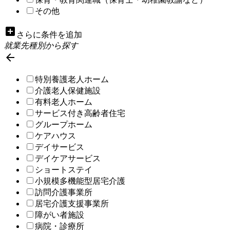
その他
add_box
さらに条件を追加
就業先種別から探す

特別養護老人ホーム
介護老人保健施設
有料老人ホーム
サービス付き高齢者住宅
グループホーム
ケアハウス
デイサービス
デイケアサービス
ショートステイ
小規模多機能型居宅介護
訪問介護事業所
居宅介護支援事業所
障がい者施設
病院・診療所