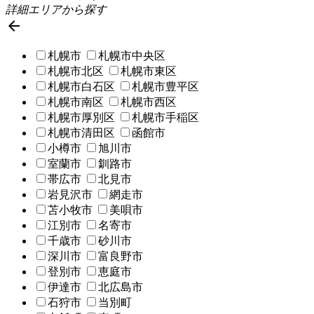
詳細エリアから探す

札幌市
札幌市中央区
札幌市北区
札幌市東区
札幌市白石区
札幌市豊平区
札幌市南区
札幌市西区
札幌市厚別区
札幌市手稲区
札幌市清田区
函館市
小樽市
旭川市
室蘭市
釧路市
帯広市
北見市
岩見沢市
網走市
苫小牧市
美唄市
江別市
名寄市
千歳市
砂川市
深川市
富良野市
登別市
恵庭市
伊達市
北広島市
石狩市
当別町