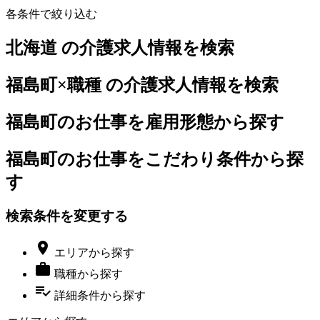
各条件で絞り込む
北海道 の介護求人情報を検索
福島町×職種 の介護求人情報を検索
福島町のお仕事を雇用形態から探す
福島町のお仕事をこだわり条件から探
す
検索条件を変更する

エリア
から探す

職種
から探す
playlist_add_check
詳細条件
から探す