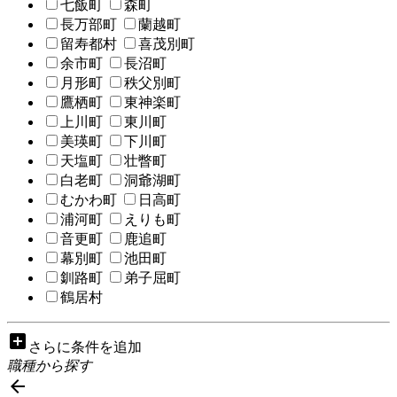
七飯町
森町
長万部町
蘭越町
留寿都村
喜茂別町
余市町
長沼町
月形町
秩父別町
鷹栖町
東神楽町
上川町
東川町
美瑛町
下川町
天塩町
壮瞥町
白老町
洞爺湖町
むかわ町
日高町
浦河町
えりも町
音更町
鹿追町
幕別町
池田町
釧路町
弟子屈町
鶴居村
add_box
さらに条件を追加
職種から探す
