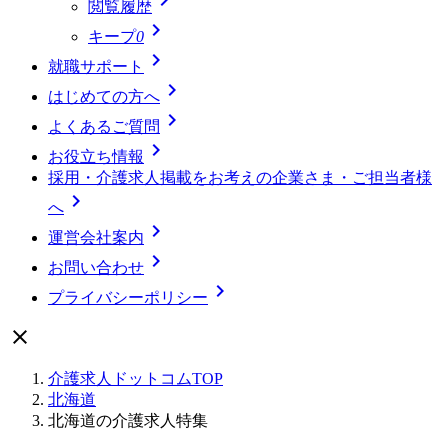
閲覧履歴

キープ
0

就職サポート

はじめての方へ

よくあるご質問

お役立ち情報
採用・介護求人掲載をお考えの企業さま・ご担当者様

へ

運営会社案内

お問い合わせ

プライバシーポリシー

介護求人ドットコムTOP
北海道
北海道の介護求人特集