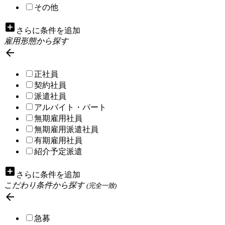
その他
add_box
さらに条件を追加
雇用形態から探す

正社員
契約社員
派遣社員
アルバイト・パート
無期雇用社員
無期雇用派遣社員
有期雇用社員
紹介予定派遣
add_box
さらに条件を追加
こだわり条件から探す
(完全一致)

急募