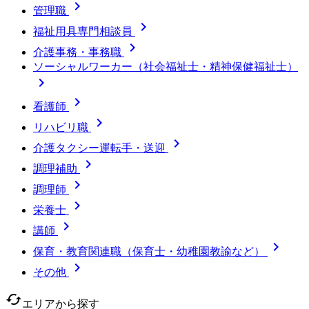

管理職

福祉用具専門相談員

介護事務・事務職
ソーシャルワーカー（社会福祉士・精神保健福祉士）


看護師

リハビリ職

介護タクシー運転手・送迎

調理補助

調理師

栄養士

講師

保育・教育関連職（保育士・幼稚園教諭など）

その他
cached
エリアから探す