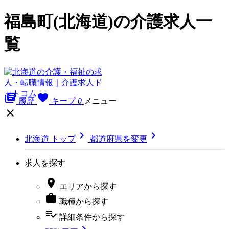
福島町(北海道)の介護求人一
覧
library_books
favorite
履歴
キープ
0
メニュー



北海道 トップ
都道府県を変更
求人を探す

エリア
から探す

職種
から探す
playlist_add_check
詳細条件
から探す
