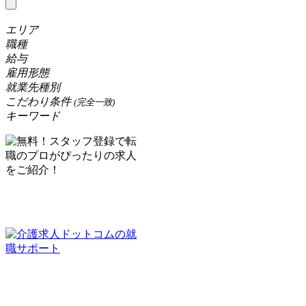
エリア
職種
給与
雇用形態
就業先種別
こだわり条件
(完全一致)
キーワード