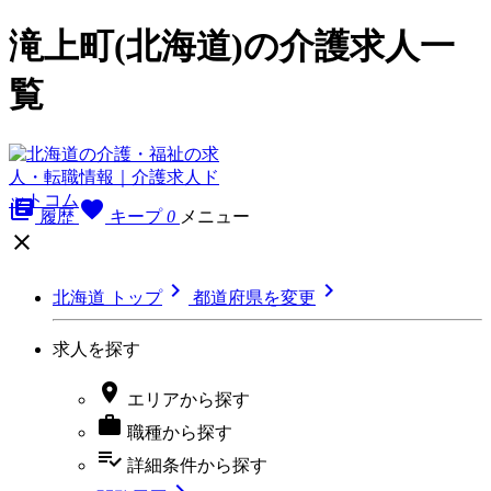
滝上町(北海道)の介護求人一
覧
library_books
favorite
履歴
キープ
0
メニュー



北海道 トップ
都道府県を変更
求人を探す

エリア
から探す

職種
から探す
playlist_add_check
詳細条件
から探す
