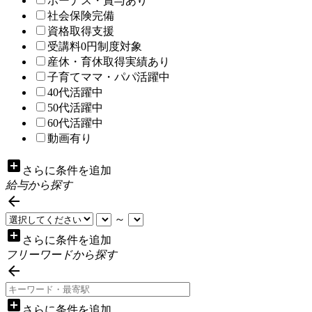
ボーナス・賞与あり
社会保険完備
資格取得支援
受講料0円制度対象
産休・育休取得実績あり
子育てママ・パパ活躍中
40代活躍中
50代活躍中
60代活躍中
動画有り
add_box
さらに条件を追加
給与から探す

～
add_box
さらに条件を追加
フリーワードから探す

add_box
さらに条件を追加