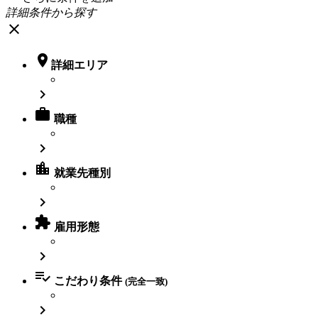
詳細条件から探す
close

詳細エリア


職種

location_city
就業先種別


雇用形態


こだわり条件
(完全一致)
