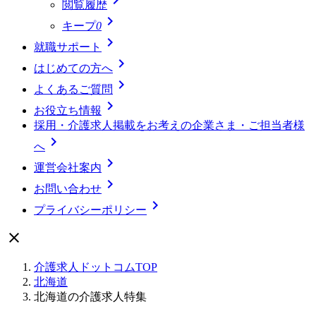
閲覧履歴

キープ
0

就職サポート

はじめての方へ

よくあるご質問

お役立ち情報
採用・介護求人掲載をお考えの企業さま・ご担当者様

へ

運営会社案内

お問い合わせ

プライバシーポリシー

介護求人ドットコムTOP
北海道
北海道の介護求人特集