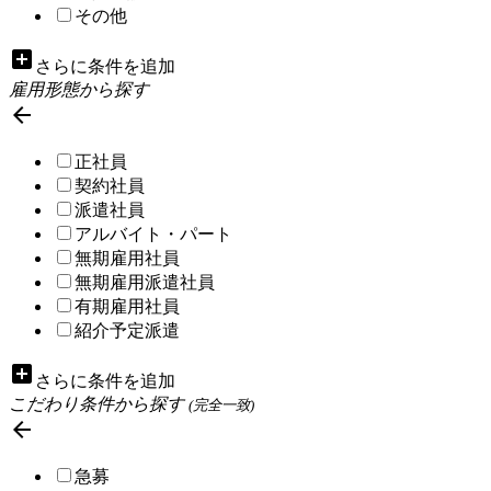
その他
add_box
さらに条件を追加
雇用形態から探す

正社員
契約社員
派遣社員
アルバイト・パート
無期雇用社員
無期雇用派遣社員
有期雇用社員
紹介予定派遣
add_box
さらに条件を追加
こだわり条件から探す
(完全一致)

急募