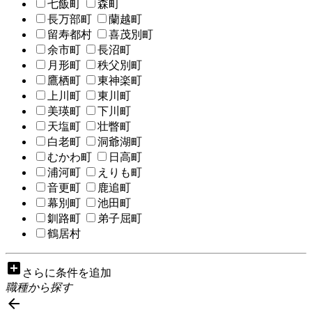
七飯町
森町
長万部町
蘭越町
留寿都村
喜茂別町
余市町
長沼町
月形町
秩父別町
鷹栖町
東神楽町
上川町
東川町
美瑛町
下川町
天塩町
壮瞥町
白老町
洞爺湖町
むかわ町
日高町
浦河町
えりも町
音更町
鹿追町
幕別町
池田町
釧路町
弟子屈町
鶴居村
add_box
さらに条件を追加
職種から探す
