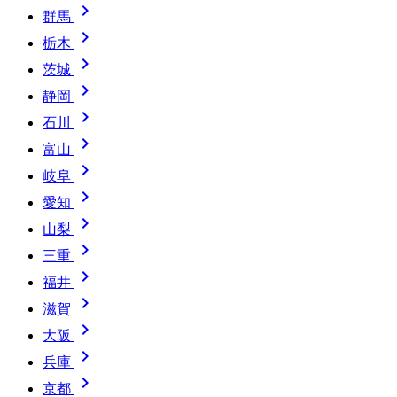

群馬

栃木

茨城

静岡

石川

富山

岐阜

愛知

山梨

三重

福井

滋賀

大阪

兵庫

京都