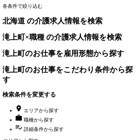
各条件で絞り込む
北海道 の介護求人情報を検索
滝上町×職種 の介護求人情報を検索
滝上町のお仕事を雇用形態から探す
滝上町のお仕事をこだわり条件から探
す
検索条件を変更する

エリア
から探す

職種
から探す
playlist_add_check
詳細条件
から探す