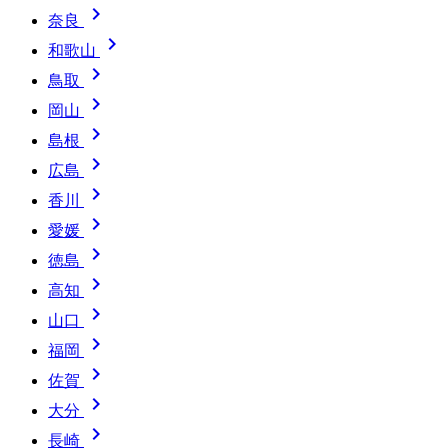

奈良

和歌山

鳥取

岡山

島根

広島

香川

愛媛

徳島

高知

山口

福岡

佐賀

大分

長崎