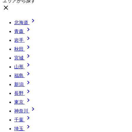
エリアから探す
close

北海道

青森

岩手

秋田

宮城

山形

福島

新潟

長野

東京

神奈川

千葉

埼玉