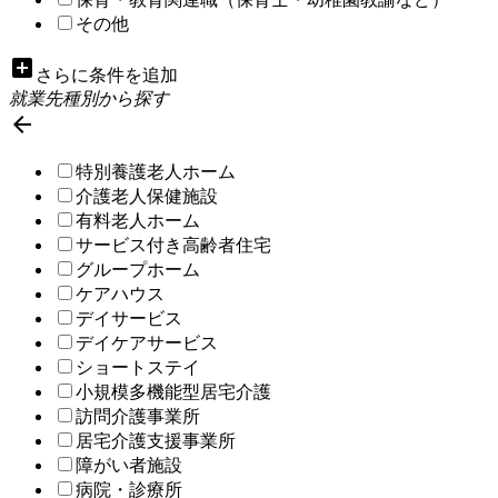
その他
add_box
さらに条件を追加
就業先種別から探す

特別養護老人ホーム
介護老人保健施設
有料老人ホーム
サービス付き高齢者住宅
グループホーム
ケアハウス
デイサービス
デイケアサービス
ショートステイ
小規模多機能型居宅介護
訪問介護事業所
居宅介護支援事業所
障がい者施設
病院・診療所