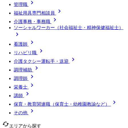

管理職

福祉用具専門相談員

介護事務・事務職
ソーシャルワーカー（社会福祉士・精神保健福祉士）


看護師

リハビリ職

介護タクシー運転手・送迎

調理補助

調理師

栄養士

講師

保育・教育関連職（保育士・幼稚園教諭など）

その他
cached
エリアから探す