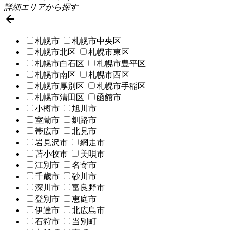
詳細エリアから探す

札幌市
札幌市中央区
札幌市北区
札幌市東区
札幌市白石区
札幌市豊平区
札幌市南区
札幌市西区
札幌市厚別区
札幌市手稲区
札幌市清田区
函館市
小樽市
旭川市
室蘭市
釧路市
帯広市
北見市
岩見沢市
網走市
苫小牧市
美唄市
江別市
名寄市
千歳市
砂川市
深川市
富良野市
登別市
恵庭市
伊達市
北広島市
石狩市
当別町