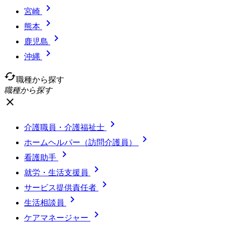

宮崎

熊本

鹿児島

沖縄
cached
職種から探す
職種から探す
close

介護職員・介護福祉士

ホームヘルパー（訪問介護員）

看護助手

就労・生活支援員

サービス提供責任者

生活相談員

ケアマネージャー