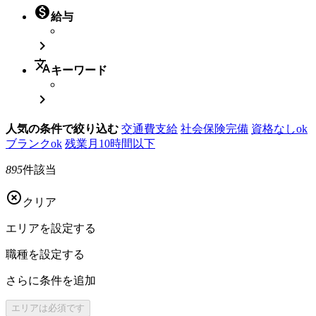

給与

translate
キーワード

人気の条件で絞り込む
交通費支給
社会保険完備
資格なしok
ブランクok
残業月10時間以下
895
件該当

クリア
エリアを
設定する
職種を
設定する
さらに
条件を追加
エリアは
必須です