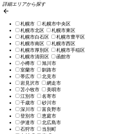
詳細エリアから探す

札幌市
札幌市中央区
札幌市北区
札幌市東区
札幌市白石区
札幌市豊平区
札幌市南区
札幌市西区
札幌市厚別区
札幌市手稲区
札幌市清田区
函館市
小樽市
旭川市
室蘭市
釧路市
帯広市
北見市
岩見沢市
網走市
苫小牧市
美唄市
江別市
名寄市
千歳市
砂川市
深川市
富良野市
登別市
恵庭市
伊達市
北広島市
石狩市
当別町