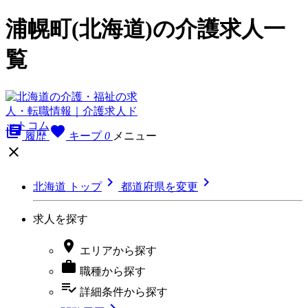
浦幌町(北海道)の介護求人一
覧
library_books
favorite
履歴
キープ
0
メニュー



北海道 トップ
都道府県を変更
求人を探す

エリア
から探す

職種
から探す
playlist_add_check
詳細条件
から探す
