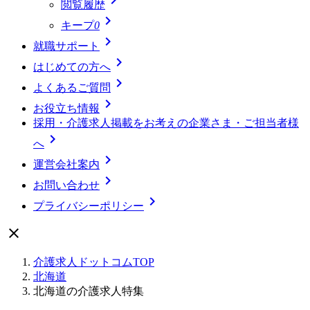
閲覧履歴

キープ
0

就職サポート

はじめての方へ

よくあるご質問

お役立ち情報
採用・介護求人掲載をお考えの企業さま・ご担当者様

へ

運営会社案内

お問い合わせ

プライバシーポリシー

介護求人ドットコムTOP
北海道
北海道の介護求人特集