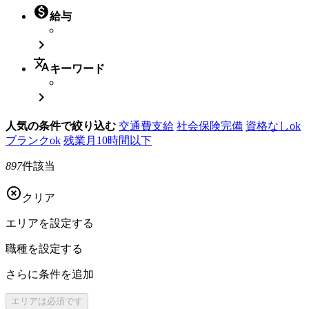

給与

translate
キーワード

人気の条件で絞り込む
交通費支給
社会保険完備
資格なしok
ブランクok
残業月10時間以下
897
件該当

クリア
エリアを
設定する
職種を
設定する
さらに
条件を追加
エリアは
必須です