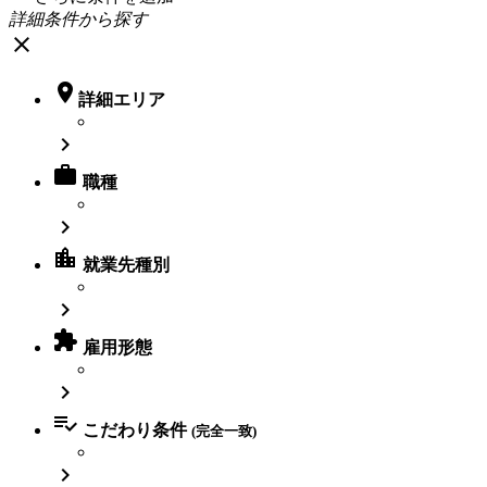
詳細条件から探す
close

詳細エリア


職種

location_city
就業先種別


雇用形態


こだわり条件
(完全一致)
