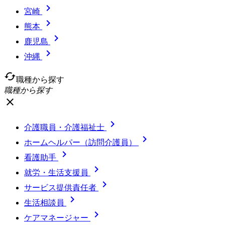

宮崎

熊本

鹿児島

沖縄
cached
職種から探す
職種から探す
close

介護職員・介護福祉士

ホームヘルパー（訪問介護員）

看護助手

就労・生活支援員

サービス提供責任者

生活相談員

ケアマネージャー