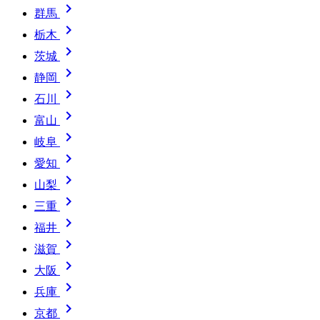

群馬

栃木

茨城

静岡

石川

富山

岐阜

愛知

山梨

三重

福井

滋賀

大阪

兵庫

京都