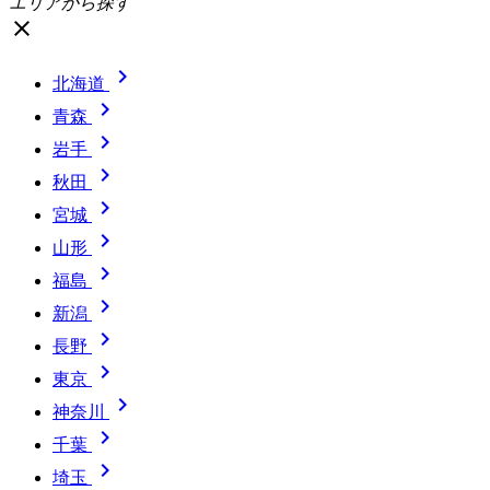
エリアから探す
close

北海道

青森

岩手

秋田

宮城

山形

福島

新潟

長野

東京

神奈川

千葉

埼玉