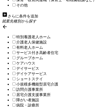
その他
add_box
さらに条件を追加
就業先種別から探す

特別養護老人ホーム
介護老人保健施設
有料老人ホーム
サービス付き高齢者住宅
グループホーム
ケアハウス
デイサービス
デイケアサービス
ショートステイ
小規模多機能型居宅介護
訪問介護事業所
居宅介護支援事業所
障がい者施設
病院・診療所