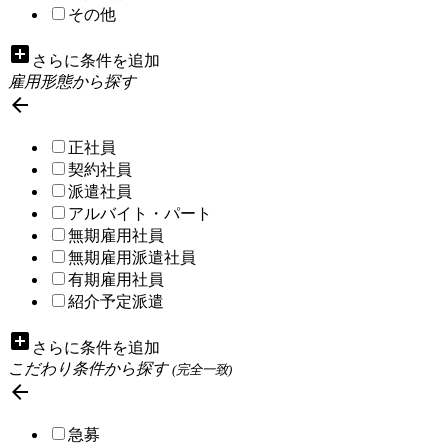
その他
add_box
さらに条件を追加
雇用形態から探す

正社員
契約社員
派遣社員
アルバイト・パート
無期雇用社員
無期雇用派遣社員
有期雇用社員
紹介予定派遣
add_box
さらに条件を追加
こだわり条件から探す
(完全一致)

急募