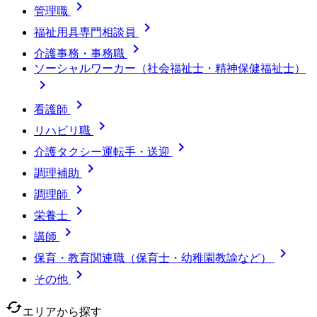

管理職

福祉用具専門相談員

介護事務・事務職
ソーシャルワーカー（社会福祉士・精神保健福祉士）


看護師

リハビリ職

介護タクシー運転手・送迎

調理補助

調理師

栄養士

講師

保育・教育関連職（保育士・幼稚園教諭など）

その他
cached
エリアから探す