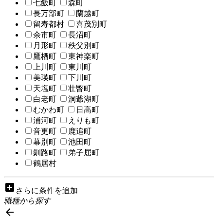
七飯町
森町
長万部町
蘭越町
留寿都村
喜茂別町
余市町
長沼町
月形町
秩父別町
鷹栖町
東神楽町
上川町
東川町
美瑛町
下川町
天塩町
壮瞥町
白老町
洞爺湖町
むかわ町
日高町
浦河町
えりも町
音更町
鹿追町
幕別町
池田町
釧路町
弟子屈町
鶴居村
add_box
さらに条件を追加
職種から探す
