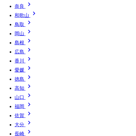

奈良

和歌山

鳥取

岡山

島根

広島

香川

愛媛

徳島

高知

山口

福岡

佐賀

大分

長崎