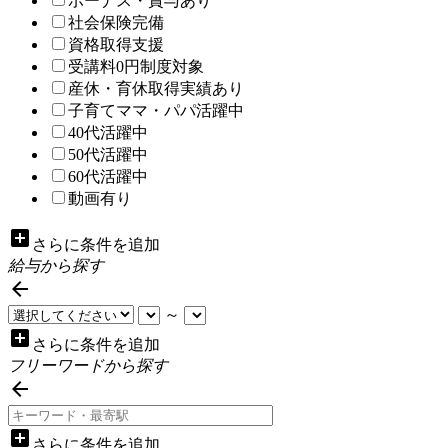
ボーナス・賞与あり
社会保険完備
資格取得支援
受講料0円制度対象
産休・育休取得実績あり
子育てママ・パパ活躍中
40代活躍中
50代活躍中
60代活躍中
動画有り
add_box
さらに条件を追加
給与から探す

～
add_box
さらに条件を追加
フリーワードから探す

add_box
さらに条件を追加