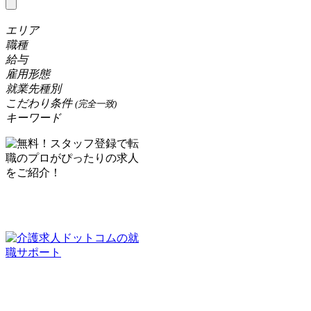
エリア
職種
給与
雇用形態
就業先種別
こだわり条件
(完全一致)
キーワード