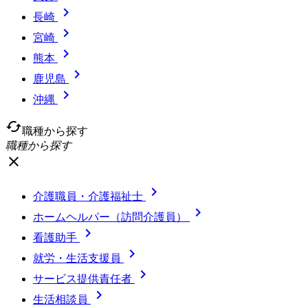

長崎

宮崎

熊本

鹿児島

沖縄
cached
職種から探す
職種から探す
close

介護職員・介護福祉士

ホームヘルパー（訪問介護員）

看護助手

就労・生活支援員

サービス提供責任者

生活相談員