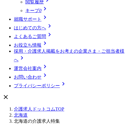
閲覧履歴

キープ
0

就職サポート

はじめての方へ

よくあるご質問

お役立ち情報
採用・介護求人掲載をお考えの企業さま・ご担当者様

へ

運営会社案内

お問い合わせ

プライバシーポリシー

介護求人ドットコムTOP
北海道
北海道の介護求人特集