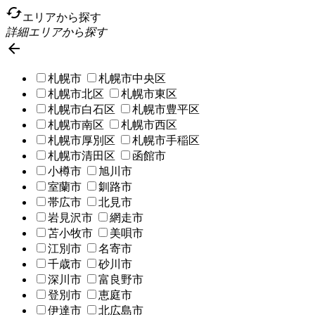
cached
エリアから探す
詳細エリアから探す

札幌市
札幌市中央区
札幌市北区
札幌市東区
札幌市白石区
札幌市豊平区
札幌市南区
札幌市西区
札幌市厚別区
札幌市手稲区
札幌市清田区
函館市
小樽市
旭川市
室蘭市
釧路市
帯広市
北見市
岩見沢市
網走市
苫小牧市
美唄市
江別市
名寄市
千歳市
砂川市
深川市
富良野市
登別市
恵庭市
伊達市
北広島市