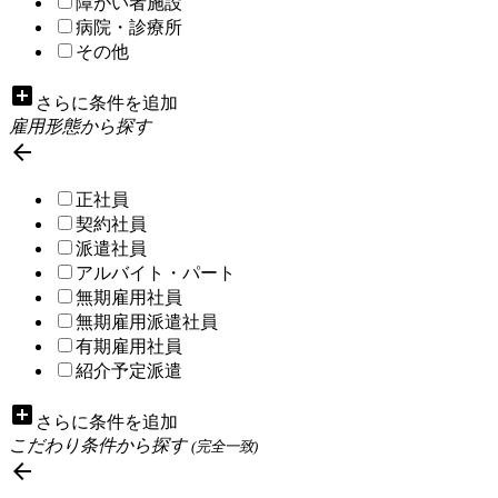
障がい者施設
病院・診療所
その他
add_box
さらに条件を追加
雇用形態から探す

正社員
契約社員
派遣社員
アルバイト・パート
無期雇用社員
無期雇用派遣社員
有期雇用社員
紹介予定派遣
add_box
さらに条件を追加
こだわり条件から探す
(完全一致)
