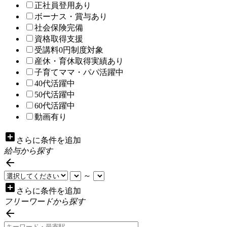
正社員登用あり
ボーナス・賞与あり
社会保険完備
資格取得支援
受講料0円制度対象
産休・育休取得実績あり
子育てママ・パパ活躍中
40代活躍中
50代活躍中
60代活躍中
動画有り
add_box
さらに条件を追加
給与から探す

～
add_box
さらに条件を追加
フリーワードから探す
