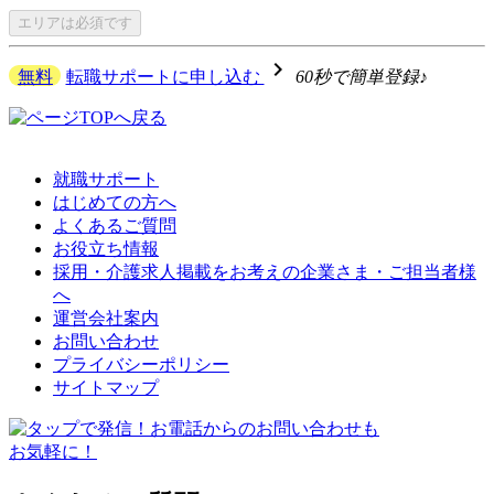
エリアは
必須です
navigate_next
無料
転職サポートに申し込む
60秒で簡単登録♪
就職サポート
はじめての方へ
よくあるご質問
お役立ち情報
採用・介護求人掲載をお考えの企業さま・ご担当者様
へ
運営会社案内
お問い合わせ
プライバシーポリシー
サイトマップ