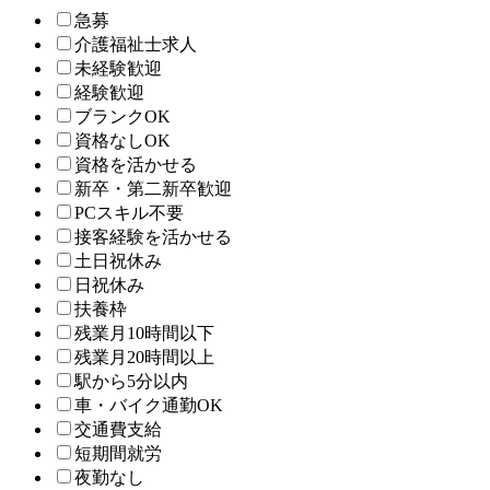
急募
介護福祉士求人
未経験歓迎
経験歓迎
ブランクOK
資格なしOK
資格を活かせる
新卒・第二新卒歓迎
PCスキル不要
接客経験を活かせる
土日祝休み
日祝休み
扶養枠
残業月10時間以下
残業月20時間以上
駅から5分以内
車・バイク通勤OK
交通費支給
短期間就労
夜勤なし