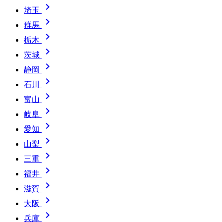

埼玉

群馬

栃木

茨城

静岡

石川

富山

岐阜

愛知

山梨

三重

福井

滋賀

大阪

兵庫