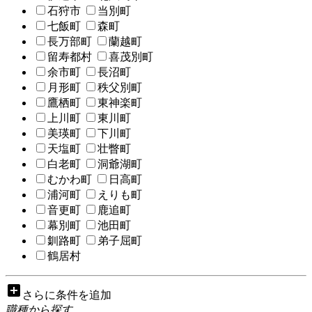
石狩市
当別町
七飯町
森町
長万部町
蘭越町
留寿都村
喜茂別町
余市町
長沼町
月形町
秩父別町
鷹栖町
東神楽町
上川町
東川町
美瑛町
下川町
天塩町
壮瞥町
白老町
洞爺湖町
むかわ町
日高町
浦河町
えりも町
音更町
鹿追町
幕別町
池田町
釧路町
弟子屈町
鶴居村
add_box
さらに条件を追加
職種から探す