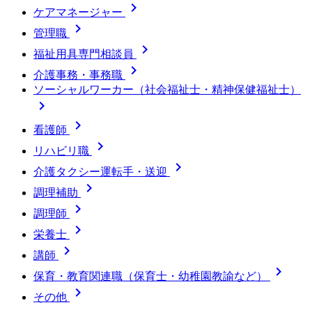

ケアマネージャー

管理職

福祉用具専門相談員

介護事務・事務職
ソーシャルワーカー（社会福祉士・精神保健福祉士）


看護師

リハビリ職

介護タクシー運転手・送迎

調理補助

調理師

栄養士

講師

保育・教育関連職（保育士・幼稚園教諭など）

その他