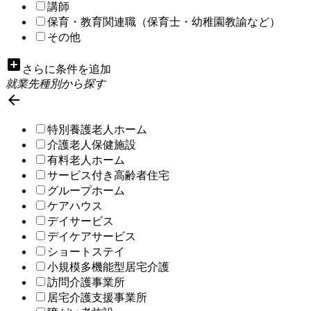
講師
保育・教育関連職（保育士・幼稚園教諭など）
その他
add_box
さらに条件を追加
就業先種別から探す

特別養護老人ホーム
介護老人保健施設
有料老人ホーム
サービス付き高齢者住宅
グループホーム
ケアハウス
デイサービス
デイケアサービス
ショートステイ
小規模多機能型居宅介護
訪問介護事業所
居宅介護支援事業所