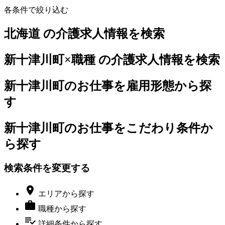
各条件で絞り込む
北海道 の介護求人情報を検索
新十津川町×職種 の介護求人情報を検索
新十津川町のお仕事を雇用形態から探
す
新十津川町のお仕事をこだわり条件か
ら探す
検索条件を変更する

エリア
から探す

職種
から探す
playlist_add_check
詳細条件
から探す