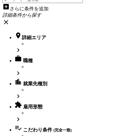
add_box
さらに条件を追加
詳細条件から探す
close

詳細エリア


職種

location_city
就業先種別


雇用形態


こだわり条件
(完全一致)