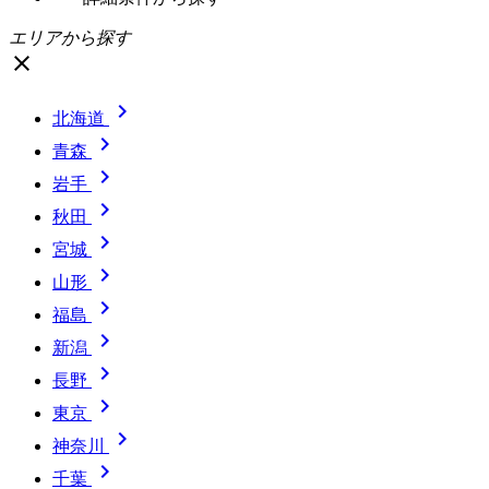
エリアから探す
close

北海道

青森

岩手

秋田

宮城

山形

福島

新潟

長野

東京

神奈川

千葉