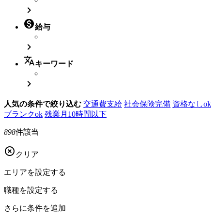


給与

translate
キーワード

人気の条件で絞り込む
交通費支給
社会保険完備
資格なしok
ブランクok
残業月10時間以下
898
件該当

クリア
エリアを
設定する
職種を
設定する
さらに
条件を追加