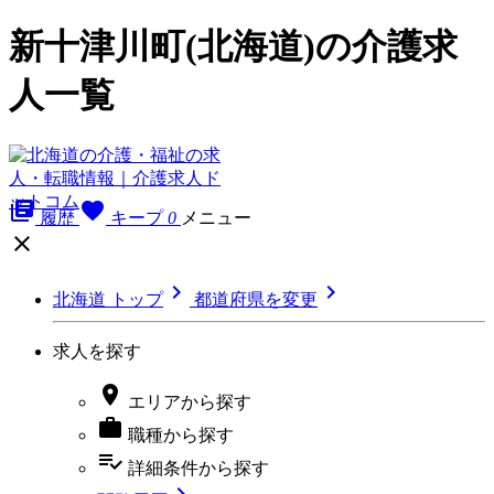
新十津川町(北海道)の介護求
人一覧
library_books
favorite
履歴
キープ
0
メニュー



北海道 トップ
都道府県を変更
求人を探す

エリア
から探す

職種
から探す
playlist_add_check
詳細条件
から探す
