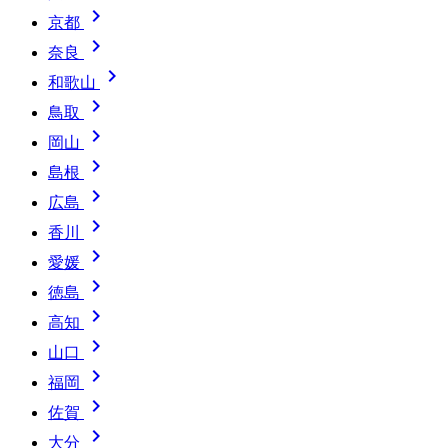

京都

奈良

和歌山

鳥取

岡山

島根

広島

香川

愛媛

徳島

高知

山口

福岡

佐賀

大分