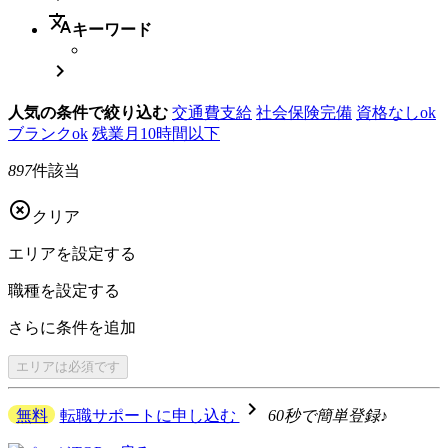
translate
キーワード

人気の条件で絞り込む
交通費支給
社会保険完備
資格なしok
ブランクok
残業月10時間以下
897
件該当

クリア
エリアを
設定する
職種を
設定する
さらに
条件を追加
エリアは
必須です
navigate_next
無料
転職サポートに申し込む
60秒で簡単登録♪