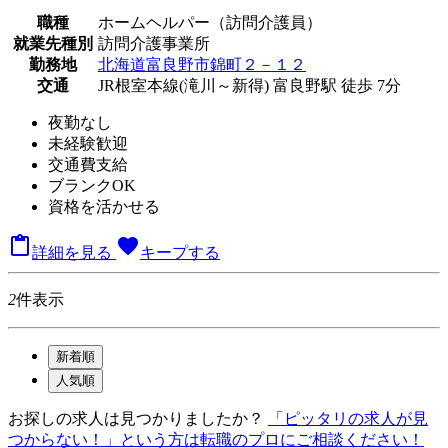
職種
ホームヘルパー（訪問介護員）
就業先種別
訪問介護事業所
勤務地
北海道富良野市錦町２－１２
交通
JR根室本線(滝川～新得) 富良野駅 徒歩 7分
夜勤なし
未経験歓迎
交通費支給
ブランクOK
資格を活かせる

favorite
詳細を見る
キープする
2
件表示
新着順
人気順
お探しの求人は見つかりましたか？
「ピッタリの求人が見
つからない！」という方は転職のプロにご相談ください！