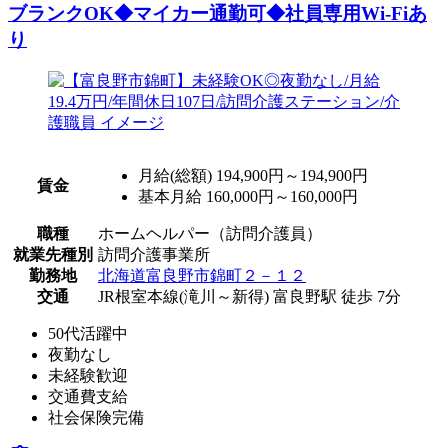
ブランクOK◆マイカー通勤可◆社員専用Wi-Fiあ
り
月給(総額)
194,900円～194,900円
賃金
基本月給 160,000円～160,000円
職種
ホームヘルパー（訪問介護員）
就業先種別
訪問介護事業所
勤務地
北海道富良野市錦町２－１２
交通
JR根室本線(滝川～新得) 富良野駅 徒歩 7分
50代活躍中
夜勤なし
未経験歓迎
交通費支給
社会保険完備