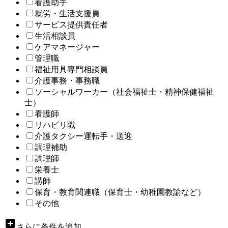
看護助手
就労・生活支援員
サービス提供責任者
生活相談員
ケアマネージャー
管理職
福祉用具専門相談員
介護事務・事務職
ソーシャルワーカー（社会福祉士・精神保健福祉
士）
看護師
リハビリ職
介護タクシー運転手・送迎
調理補助
調理師
栄養士
講師
保育・教育関連職（保育士・幼稚園教諭など）
その他
add_box
さらに条件を追加