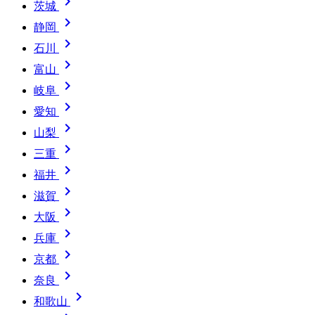

茨城

静岡

石川

富山

岐阜

愛知

山梨

三重

福井

滋賀

大阪

兵庫

京都

奈良

和歌山