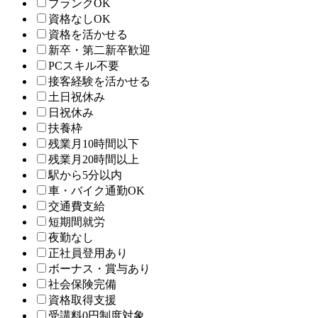
ブランクOK
資格なしOK
資格を活かせる
新卒・第二新卒歓迎
PCスキル不要
接客経験を活かせる
土日祝休み
日祝休み
扶養枠
残業月10時間以下
残業月20時間以上
駅から5分以内
車・バイク通勤OK
交通費支給
短期間就労
夜勤なし
正社員登用あり
ボーナス・賞与あり
社会保険完備
資格取得支援
受講料0円制度対象