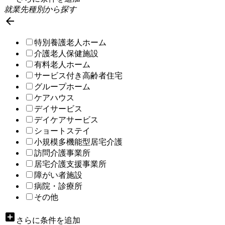
就業先種別から探す

特別養護老人ホーム
介護老人保健施設
有料老人ホーム
サービス付き高齢者住宅
グループホーム
ケアハウス
デイサービス
デイケアサービス
ショートステイ
小規模多機能型居宅介護
訪問介護事業所
居宅介護支援事業所
障がい者施設
病院・診療所
その他
add_box
さらに条件を追加