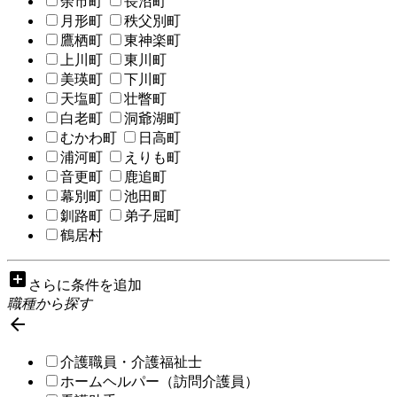
余市町
長沼町
月形町
秩父別町
鷹栖町
東神楽町
上川町
東川町
美瑛町
下川町
天塩町
壮瞥町
白老町
洞爺湖町
むかわ町
日高町
浦河町
えりも町
音更町
鹿追町
幕別町
池田町
釧路町
弟子屈町
鶴居村
add_box
さらに条件を追加
職種から探す

介護職員・介護福祉士
ホームヘルパー（訪問介護員）