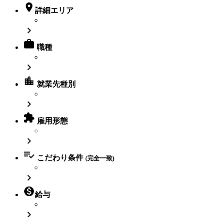

詳細エリア


職種

location_city
就業先種別


雇用形態


こだわり条件
(完全一致)


給与
