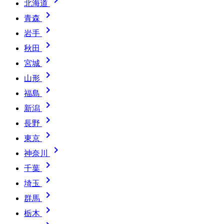
北海道

青森

岩手

秋田

宮城

山形

福島

新潟

長野

東京

神奈川

千葉

埼玉

群馬

栃木