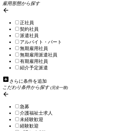
雇用形態から探す

正社員
契約社員
派遣社員
アルバイト・パート
無期雇用社員
無期雇用派遣社員
有期雇用社員
紹介予定派遣
add_box
さらに条件を追加
こだわり条件から探す
(完全一致)

急募
介護福祉士求人
未経験歓迎
経験歓迎