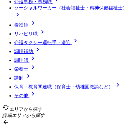
介護事務・事務職
ソーシャルワーカー（社会福祉士・精神保健福祉士）


看護師

リハビリ職

介護タクシー運転手・送迎

調理補助

調理師

栄養士

講師

保育・教育関連職（保育士・幼稚園教諭など）

その他
cached
エリアから探す
詳細エリアから探す
