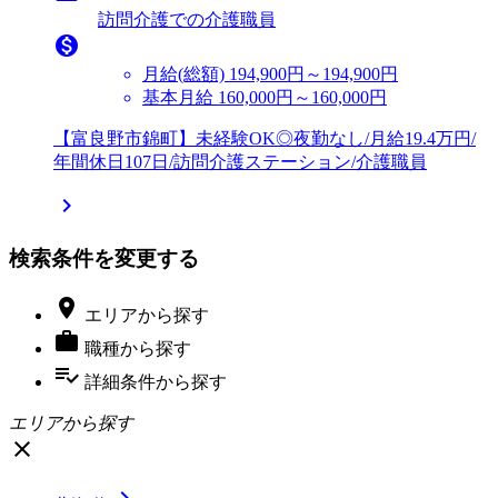
訪問介護での介護職員

月給(総額)
194,900円～194,900円
基本月給 160,000円～160,000円
【富良野市錦町】未経験OK◎夜勤なし/月給19.4万円/
年間休日107日/訪問介護ステーション/介護職員

検索条件を変更する

エリア
から探す

職種
から探す
playlist_add_check
詳細条件
から探す
エリアから探す
close
