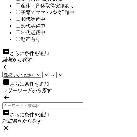
産休・育休取得実績あり
子育てママ・パパ活躍中
40代活躍中
50代活躍中
60代活躍中
動画有り
add_box
さらに条件を追加
給与から探す

～
add_box
さらに条件を追加
フリーワードから探す

add_box
さらに条件を追加
詳細条件から探す
close