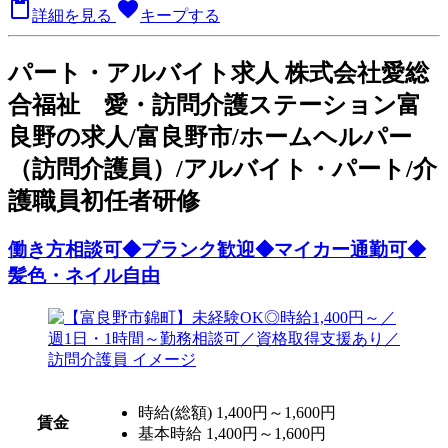

favorite
詳細を見る
キープする
パート
・アルバイト求人
株式会社愛総
合福祉 愛・訪問介護ステーション富
良野の求人/富良野市/ホームヘルパー
（訪問介護員）/アルバイト・パート/介
護職員初任者研修
働き方相談可◆ブランク歓迎◆マイカー通勤可◆
髪色・ネイル自由
時給(総額)
1,400円～1,600円
賃金
基本時給 1,400円～1,600円