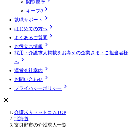
閲覧履歴

キープ
0

就職サポート

はじめての方へ

よくあるご質問

お役立ち情報
採用・介護求人掲載をお考えの企業さま・ご担当者様

へ

運営会社案内

お問い合わせ

プライバシーポリシー

介護求人ドットコムTOP
北海道
富良野市の介護求人一覧