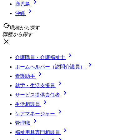

鹿児島

沖縄
cached
職種から探す
職種から探す
close

介護職員・介護福祉士

ホームヘルパー（訪問介護員）

看護助手

就労・生活支援員

サービス提供責任者

生活相談員

ケアマネージャー

管理職

福祉用具専門相談員
