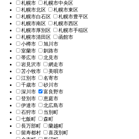
札幌市
札幌市中央区
札幌市北区
札幌市東区
札幌市白石区
札幌市豊平区
札幌市南区
札幌市西区
札幌市厚別区
札幌市手稲区
札幌市清田区
函館市
小樽市
旭川市
室蘭市
釧路市
帯広市
北見市
岩見沢市
網走市
苫小牧市
美唄市
江別市
名寄市
千歳市
砂川市
深川市
富良野市
登別市
恵庭市
伊達市
北広島市
石狩市
当別町
七飯町
森町
長万部町
蘭越町
留寿都村
喜茂別町