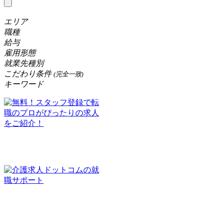
エリア
職種
給与
雇用形態
就業先種別
こだわり条件
(完全一致)
キーワード