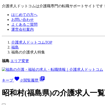
介護求人ドットコムは介護職専門の転職サポートサイトです
はじめての方へ
お問い合わせ
よくあるご質問
運営会社案内
介護求人ドットコムTOP
福島
福島の介護求人特集
福島
エリア変更
favorite
library_books
キープ
0
閲覧履歴
昭和村(福島県)の介護求人一覧