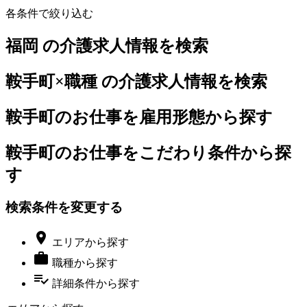
各条件で絞り込む
福岡 の介護求人情報を検索
鞍手町×職種 の介護求人情報を検索
鞍手町のお仕事を雇用形態から探す
鞍手町のお仕事をこだわり条件から探
す
検索条件を変更する

エリア
から探す

職種
から探す
playlist_add_check
詳細条件
から探す