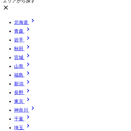
エリアから探す
close

北海道

青森

岩手

秋田

宮城

山形

福島

新潟

長野

東京

神奈川

千葉

埼玉