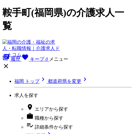
鞍手町(福岡県)の介護求人一
覧
library_books
favorite
履歴
キープ
0
メニュー



福岡 トップ
都道府県を変更
求人を探す

エリア
から探す

職種
から探す
playlist_add_check
詳細条件
から探す
