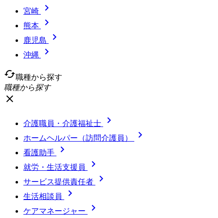

宮崎

熊本

鹿児島

沖縄
cached
職種から探す
職種から探す
close

介護職員・介護福祉士

ホームヘルパー（訪問介護員）

看護助手

就労・生活支援員

サービス提供責任者

生活相談員

ケアマネージャー