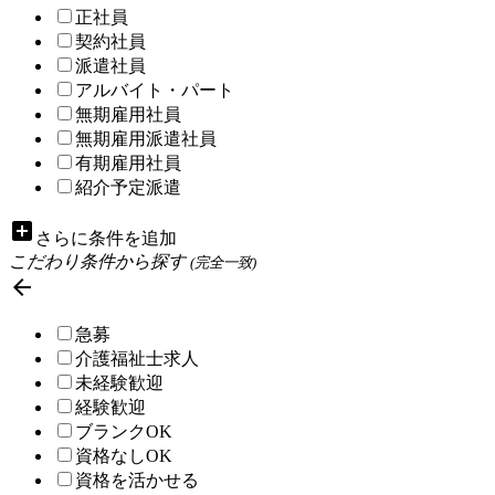
正社員
契約社員
派遣社員
アルバイト・パート
無期雇用社員
無期雇用派遣社員
有期雇用社員
紹介予定派遣
add_box
さらに条件を追加
こだわり条件から探す
(完全一致)

急募
介護福祉士求人
未経験歓迎
経験歓迎
ブランクOK
資格なしOK
資格を活かせる