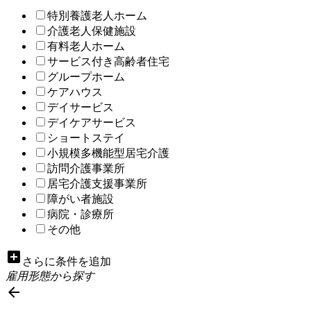
特別養護老人ホーム
介護老人保健施設
有料老人ホーム
サービス付き高齢者住宅
グループホーム
ケアハウス
デイサービス
デイケアサービス
ショートステイ
小規模多機能型居宅介護
訪問介護事業所
居宅介護支援事業所
障がい者施設
病院・診療所
その他
add_box
さらに条件を追加
雇用形態から探す
