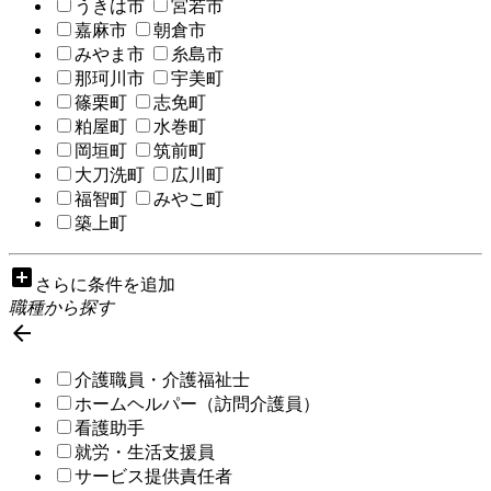
うきは市
宮若市
嘉麻市
朝倉市
みやま市
糸島市
那珂川市
宇美町
篠栗町
志免町
粕屋町
水巻町
岡垣町
筑前町
大刀洗町
広川町
福智町
みやこ町
築上町
add_box
さらに条件を追加
職種から探す

介護職員・介護福祉士
ホームヘルパー（訪問介護員）
看護助手
就労・生活支援員
サービス提供責任者