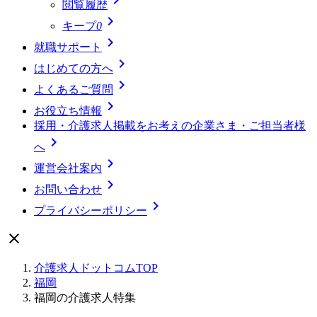
閲覧履歴

キープ
0

就職サポート

はじめての方へ

よくあるご質問

お役立ち情報
採用・介護求人掲載をお考えの企業さま・ご担当者様

へ

運営会社案内

お問い合わせ

プライバシーポリシー

介護求人ドットコムTOP
福岡
福岡の介護求人特集