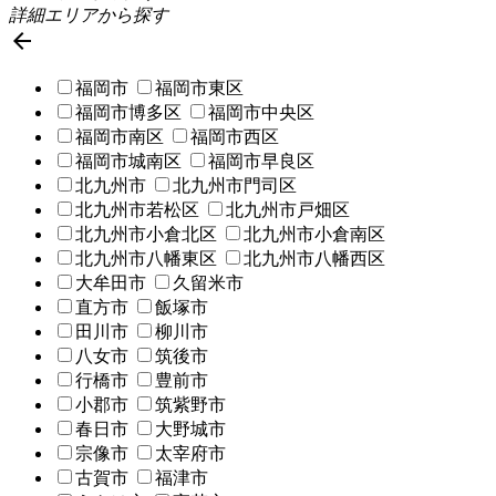
詳細エリアから探す

福岡市
福岡市東区
福岡市博多区
福岡市中央区
福岡市南区
福岡市西区
福岡市城南区
福岡市早良区
北九州市
北九州市門司区
北九州市若松区
北九州市戸畑区
北九州市小倉北区
北九州市小倉南区
北九州市八幡東区
北九州市八幡西区
大牟田市
久留米市
直方市
飯塚市
田川市
柳川市
八女市
筑後市
行橋市
豊前市
小郡市
筑紫野市
春日市
大野城市
宗像市
太宰府市
古賀市
福津市