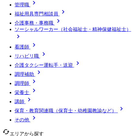

管理職

福祉用具専門相談員

介護事務・事務職
ソーシャルワーカー（社会福祉士・精神保健福祉士）


看護師

リハビリ職

介護タクシー運転手・送迎

調理補助

調理師

栄養士

講師

保育・教育関連職（保育士・幼稚園教諭など）

その他
cached
エリアから探す