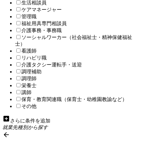
生活相談員
ケアマネージャー
管理職
福祉用具専門相談員
介護事務・事務職
ソーシャルワーカー（社会福祉士・精神保健福祉
士）
看護師
リハビリ職
介護タクシー運転手・送迎
調理補助
調理師
栄養士
講師
保育・教育関連職（保育士・幼稚園教諭など）
その他
add_box
さらに条件を追加
就業先種別から探す
