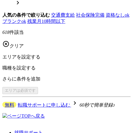

人気の条件で絞り込む
交通費支給
社会保険完備
資格なしok
ブランクok
残業月10時間以下
618
件該当

クリア
エリアを
設定する
職種を
設定する
さらに
条件を追加
エリアは
必須です
navigate_next
無料
転職サポートに申し込む
60秒で簡単登録♪
就職サポート