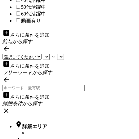
40代活躍中
50代活躍中
60代活躍中
動画有り
add_box
さらに条件を追加
給与から探す

～
add_box
さらに条件を追加
フリーワードから探す

add_box
さらに条件を追加
詳細条件から探す
close

詳細エリア