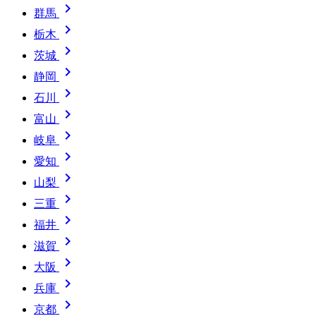

群馬

栃木

茨城

静岡

石川

富山

岐阜

愛知

山梨

三重

福井

滋賀

大阪

兵庫

京都