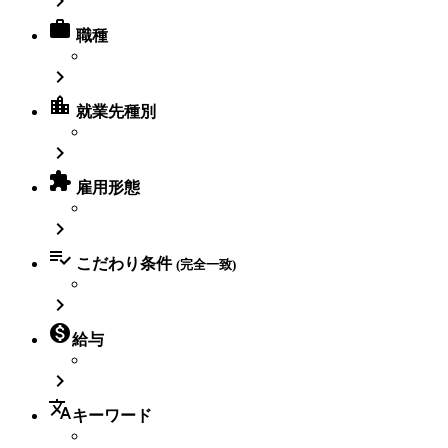


職種

location_city
就業先種別


雇用形態


こだわり条件
(完全一致)


給与

translate
キーワード