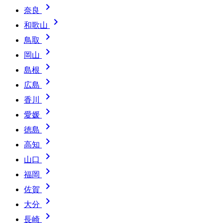

奈良

和歌山

鳥取

岡山

島根

広島

香川

愛媛

徳島

高知

山口

福岡

佐賀

大分

長崎