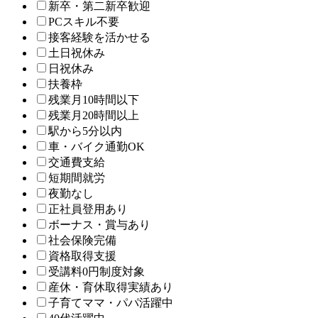
新卒・第二新卒歓迎
PCスキル不要
接客経験を活かせる
土日祝休み
日祝休み
扶養枠
残業月10時間以下
残業月20時間以上
駅から5分以内
車・バイク通勤OK
交通費支給
短期間就労
夜勤なし
正社員登用あり
ボーナス・賞与あり
社会保険完備
資格取得支援
受講料0円制度対象
産休・育休取得実績あり
子育てママ・パパ活躍中