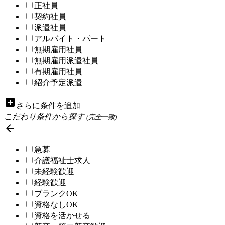
正社員
契約社員
派遣社員
アルバイト・パート
無期雇用社員
無期雇用派遣社員
有期雇用社員
紹介予定派遣
add_box
さらに条件を追加
こだわり条件から探す
(完全一致)

急募
介護福祉士求人
未経験歓迎
経験歓迎
ブランクOK
資格なしOK
資格を活かせる