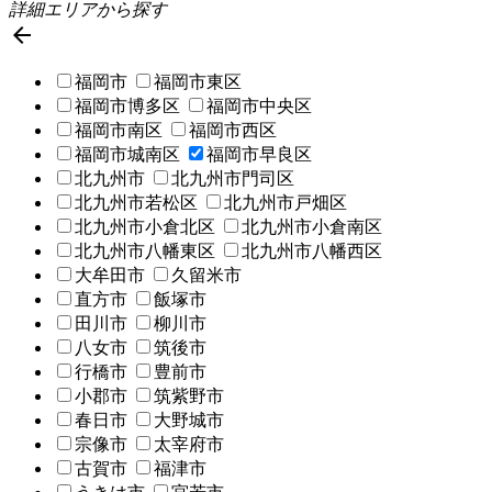
詳細エリアから探す

福岡市
福岡市東区
福岡市博多区
福岡市中央区
福岡市南区
福岡市西区
福岡市城南区
福岡市早良区
北九州市
北九州市門司区
北九州市若松区
北九州市戸畑区
北九州市小倉北区
北九州市小倉南区
北九州市八幡東区
北九州市八幡西区
大牟田市
久留米市
直方市
飯塚市
田川市
柳川市
八女市
筑後市
行橋市
豊前市
小郡市
筑紫野市
春日市
大野城市
宗像市
太宰府市
古賀市
福津市