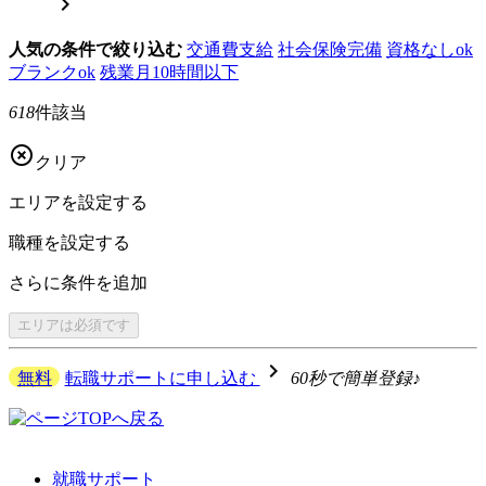

人気の条件で絞り込む
交通費支給
社会保険完備
資格なしok
ブランクok
残業月10時間以下
618
件該当

クリア
エリアを
設定する
職種を
設定する
さらに
条件を追加
エリアは
必須です
navigate_next
無料
転職サポートに申し込む
60秒で簡単登録♪
就職サポート