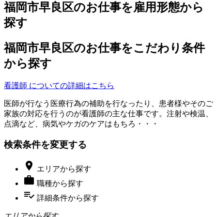
福岡市早良区のお仕事を雇用形態から
探す
福岡市早良区のお仕事をこだわり条件
から探す
看護師 についての詳細はこちら
医師が行なう医療行為の補助を行なったり、患者様やそのご
家族の対応を行うのが看護師の主な仕事です。注射や検温、
点滴など、病気やケガのケアはもちろ・・・
検索条件を変更する

エリア
から探す

職種
から探す
playlist_add_check
詳細条件
から探す
エリアから探す