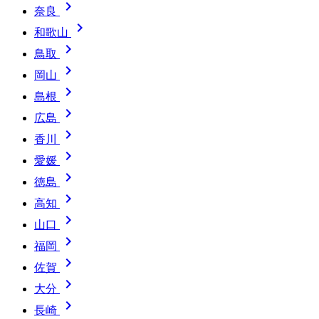

奈良

和歌山

鳥取

岡山

島根

広島

香川

愛媛

徳島

高知

山口

福岡

佐賀

大分

長崎