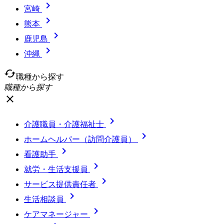

宮崎

熊本

鹿児島

沖縄
cached
職種から探す
職種から探す
close

介護職員・介護福祉士

ホームヘルパー（訪問介護員）

看護助手

就労・生活支援員

サービス提供責任者

生活相談員

ケアマネージャー