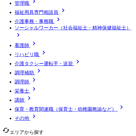

管理職

福祉用具専門相談員

介護事務・事務職
ソーシャルワーカー（社会福祉士・精神保健福祉士）


看護師

リハビリ職

介護タクシー運転手・送迎

調理補助

調理師

栄養士

講師

保育・教育関連職（保育士・幼稚園教諭など）

その他
cached
エリアから探す