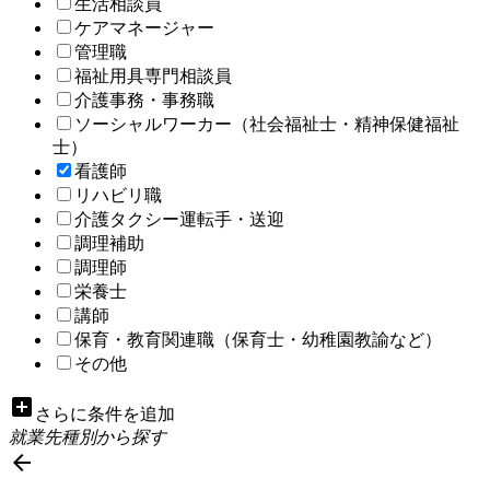
生活相談員
ケアマネージャー
管理職
福祉用具専門相談員
介護事務・事務職
ソーシャルワーカー（社会福祉士・精神保健福祉
士）
看護師
リハビリ職
介護タクシー運転手・送迎
調理補助
調理師
栄養士
講師
保育・教育関連職（保育士・幼稚園教諭など）
その他
add_box
さらに条件を追加
就業先種別から探す
