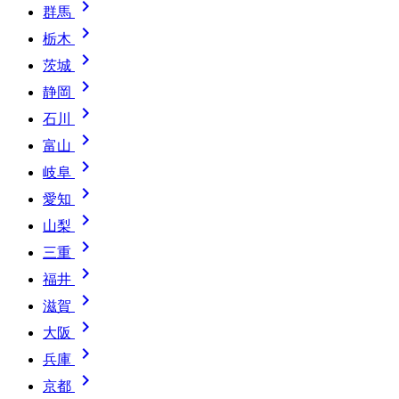

群馬

栃木

茨城

静岡

石川

富山

岐阜

愛知

山梨

三重

福井

滋賀

大阪

兵庫

京都