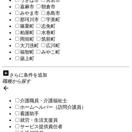
うきは市
宮若市
嘉麻市
朝倉市
みやま市
糸島市
那珂川市
宇美町
篠栗町
志免町
粕屋町
水巻町
岡垣町
筑前町
大刀洗町
広川町
福智町
みやこ町
築上町
add_box
さらに条件を追加
職種から探す

介護職員・介護福祉士
ホームヘルパー（訪問介護員）
看護助手
就労・生活支援員
サービス提供責任者