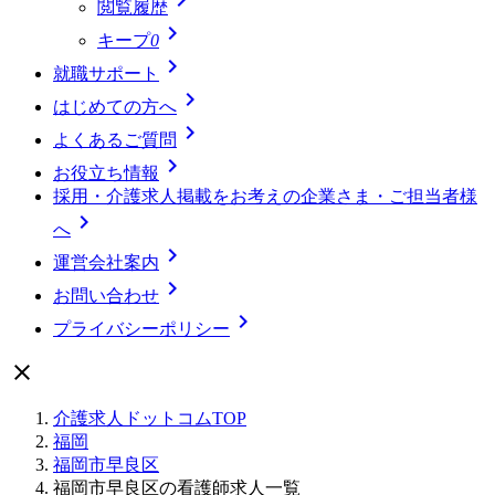
閲覧履歴

キープ
0

就職サポート

はじめての方へ

よくあるご質問

お役立ち情報
採用・介護求人掲載をお考えの企業さま・ご担当者様

へ

運営会社案内

お問い合わせ

プライバシーポリシー

介護求人ドットコムTOP
福岡
福岡市早良区
福岡市早良区の看護師求人一覧