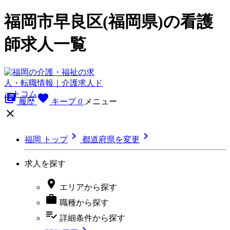
福岡市早良区(福岡県)の看護
師求人一覧
library_books
favorite
履歴
キープ
0
メニュー



福岡 トップ
都道府県を変更
求人を探す

エリア
から探す

職種
から探す
playlist_add_check
詳細条件
から探す
