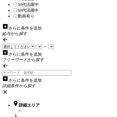
50代活躍中
60代活躍中
動画有り
add_box
さらに条件を追加
給与から探す

～
add_box
さらに条件を追加
フリーワードから探す

add_box
さらに条件を追加
詳細条件から探す
close

詳細エリア
