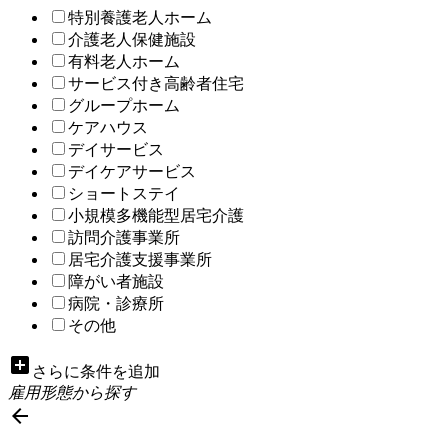
特別養護老人ホーム
介護老人保健施設
有料老人ホーム
サービス付き高齢者住宅
グループホーム
ケアハウス
デイサービス
デイケアサービス
ショートステイ
小規模多機能型居宅介護
訪問介護事業所
居宅介護支援事業所
障がい者施設
病院・診療所
その他
add_box
さらに条件を追加
雇用形態から探す
