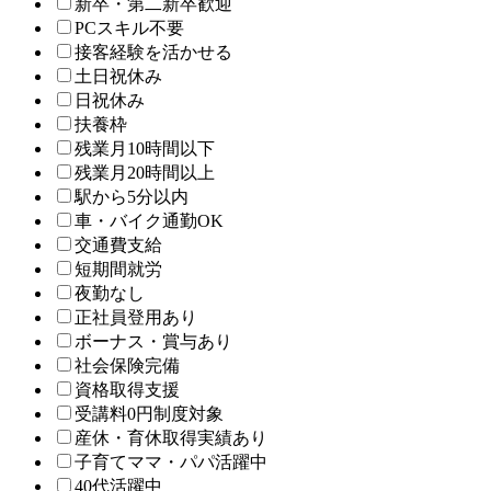
新卒・第二新卒歓迎
PCスキル不要
接客経験を活かせる
土日祝休み
日祝休み
扶養枠
残業月10時間以下
残業月20時間以上
駅から5分以内
車・バイク通勤OK
交通費支給
短期間就労
夜勤なし
正社員登用あり
ボーナス・賞与あり
社会保険完備
資格取得支援
受講料0円制度対象
産休・育休取得実績あり
子育てママ・パパ活躍中
40代活躍中