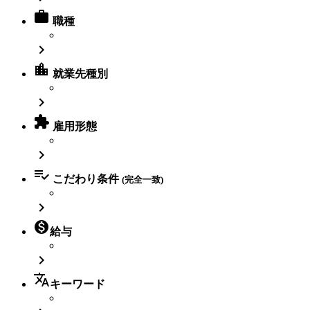

職種

location_city
就業先種別


雇用形態


こだわり条件
(完全一致)


給与

translate
キーワード