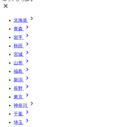
close

北海道

青森

岩手

秋田

宮城

山形

福島

新潟

長野

東京

神奈川

千葉

埼玉