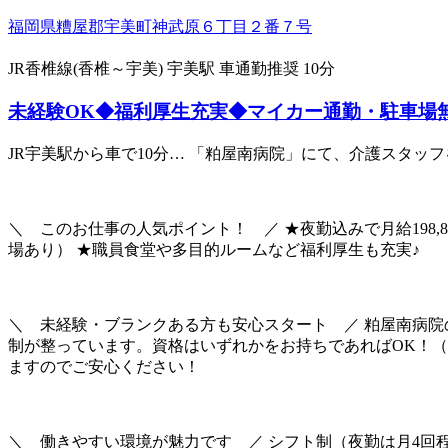
福岡県糟屋郡宇美町神武原６丁目２番７号
JR香椎線(香椎～宇美) 宇美駅 車通勤推奨 10分
未経験OK◆福利厚生充実◆マイカー通勤・駐車場
JR宇美駅から車で10分… 「粕屋南病院」にて、介護スタッフ
＼ このお仕事の人気ポイント！ ／ ★夜勤込みで月給198,
場あり） ★職員食堂や多目的ルームなど福利厚生も充実♪
＼ 未経験・ブランクある方も安心スタート ／ 粕屋南病院
制が整っています。資格はいずれかをお持ちであればOK！
ますのでご安心ください！
＼ 働きやすい環境が魅力です ／ シフト制（夜勤は月4回