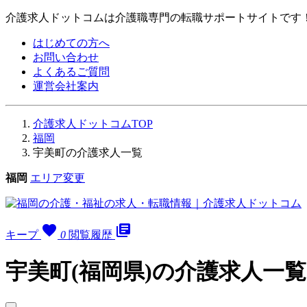
介護求人ドットコムは介護職専門の転職サポートサイトです
はじめての方へ
お問い合わせ
よくあるご質問
運営会社案内
介護求人ドットコムTOP
福岡
宇美町の介護求人一覧
福岡
エリア変更
favorite
library_books
キープ
0
閲覧履歴
宇美町(福岡県)の介護求人一覧