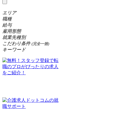
エリア
職種
給与
雇用形態
就業先種別
こだわり条件
(完全一致)
キーワード