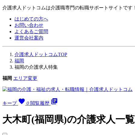
介護求人ドットコムは介護職専門の転職サポートサイトです
はじめての方へ
お問い合わせ
よくあるご質問
運営会社案内
介護求人ドットコムTOP
福岡
福岡の介護求人特集
福岡
エリア変更
favorite
library_books
キープ
0
閲覧履歴
大木町(福岡県)の介護求人一覧