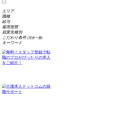
エリア
職種
給与
雇用形態
就業先種別
こだわり条件
(完全一致)
キーワード