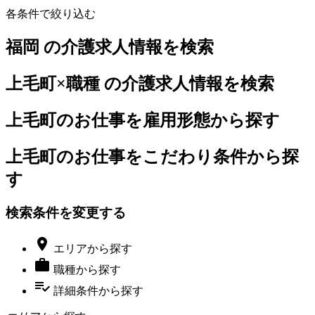
各条件で絞り込む
福岡 の介護求人情報を検索
上毛町×職種 の介護求人情報を検索
上毛町のお仕事を雇用形態から探す
上毛町のお仕事をこだわり条件から探
す
検索条件を変更する

エリア
から探す

職種
から探す
playlist_add_check
詳細条件
から探す