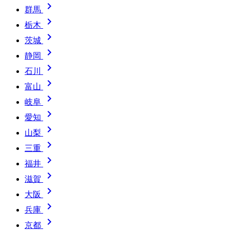

群馬

栃木

茨城

静岡

石川

富山

岐阜

愛知

山梨

三重

福井

滋賀

大阪

兵庫

京都