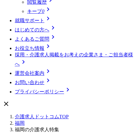
閲覧履歴

キープ
0

就職サポート

はじめての方へ

よくあるご質問

お役立ち情報
採用・介護求人掲載をお考えの企業さま・ご担当者様

へ

運営会社案内

お問い合わせ

プライバシーポリシー

介護求人ドットコムTOP
福岡
福岡の介護求人特集