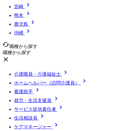

宮崎

熊本

鹿児島

沖縄
cached
職種から探す
職種から探す
close

介護職員・介護福祉士

ホームヘルパー（訪問介護員）

看護助手

就労・生活支援員

サービス提供責任者

生活相談員

ケアマネージャー