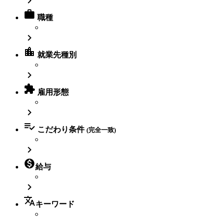


職種

location_city
就業先種別


雇用形態


こだわり条件
(完全一致)


給与

translate
キーワード