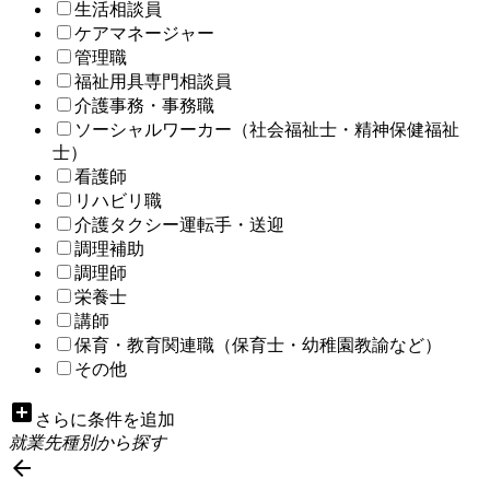
生活相談員
ケアマネージャー
管理職
福祉用具専門相談員
介護事務・事務職
ソーシャルワーカー（社会福祉士・精神保健福祉
士）
看護師
リハビリ職
介護タクシー運転手・送迎
調理補助
調理師
栄養士
講師
保育・教育関連職（保育士・幼稚園教諭など）
その他
add_box
さらに条件を追加
就業先種別から探す
