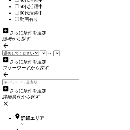
40代活躍中
50代活躍中
60代活躍中
動画有り
add_box
さらに条件を追加
給与から探す

～
add_box
さらに条件を追加
フリーワードから探す

add_box
さらに条件を追加
詳細条件から探す
close

詳細エリア