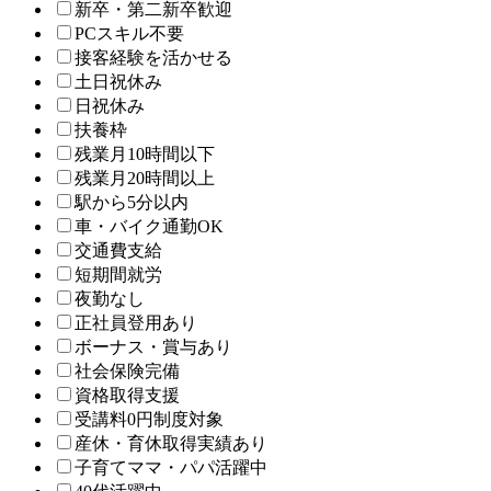
新卒・第二新卒歓迎
PCスキル不要
接客経験を活かせる
土日祝休み
日祝休み
扶養枠
残業月10時間以下
残業月20時間以上
駅から5分以内
車・バイク通勤OK
交通費支給
短期間就労
夜勤なし
正社員登用あり
ボーナス・賞与あり
社会保険完備
資格取得支援
受講料0円制度対象
産休・育休取得実績あり
子育てママ・パパ活躍中