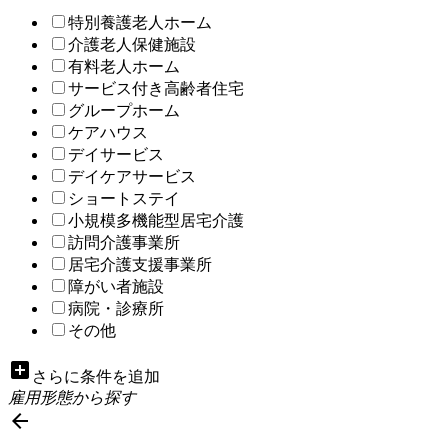
特別養護老人ホーム
介護老人保健施設
有料老人ホーム
サービス付き高齢者住宅
グループホーム
ケアハウス
デイサービス
デイケアサービス
ショートステイ
小規模多機能型居宅介護
訪問介護事業所
居宅介護支援事業所
障がい者施設
病院・診療所
その他
add_box
さらに条件を追加
雇用形態から探す
