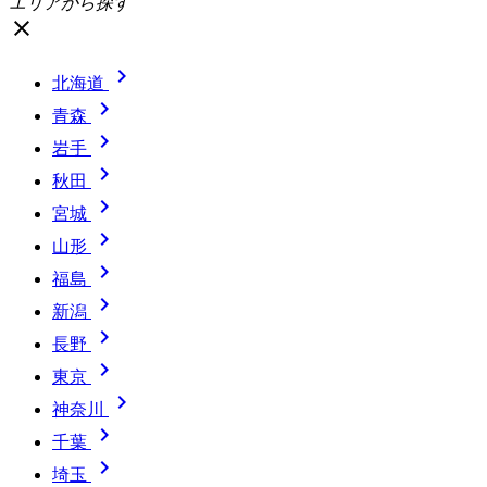
エリアから探す
close

北海道

青森

岩手

秋田

宮城

山形

福島

新潟

長野

東京

神奈川

千葉

埼玉