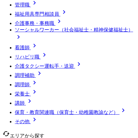

管理職

福祉用具専門相談員

介護事務・事務職
ソーシャルワーカー（社会福祉士・精神保健福祉士）


看護師

リハビリ職

介護タクシー運転手・送迎

調理補助

調理師

栄養士

講師

保育・教育関連職（保育士・幼稚園教諭など）

その他
cached
エリアから探す