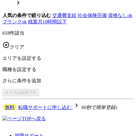

人気の条件で絞り込む
交通費支給
社会保険完備
資格なしok
ブランクok
残業月10時間以下
618
件該当

クリア
エリアを
設定する
職種を
設定する
さらに
条件を追加
エリアは
必須です
navigate_next
無料
転職サポートに申し込む
60秒で簡単登録♪
就職サポート