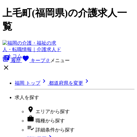
上毛町(福岡県)の介護求人一
覧
library_books
favorite
履歴
キープ
0
メニュー



福岡 トップ
都道府県を変更
求人を探す

エリア
から探す

職種
から探す
playlist_add_check
詳細条件
から探す
