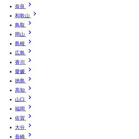

奈良

和歌山

鳥取

岡山

島根

広島

香川

愛媛

徳島

高知

山口

福岡

佐賀

大分

長崎