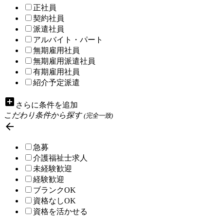
正社員
契約社員
派遣社員
アルバイト・パート
無期雇用社員
無期雇用派遣社員
有期雇用社員
紹介予定派遣
add_box
さらに条件を追加
こだわり条件から探す
(完全一致)

急募
介護福祉士求人
未経験歓迎
経験歓迎
ブランクOK
資格なしOK
資格を活かせる