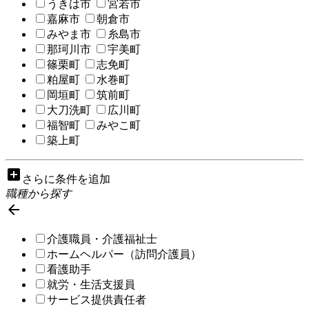
うきは市
宮若市
嘉麻市
朝倉市
みやま市
糸島市
那珂川市
宇美町
篠栗町
志免町
粕屋町
水巻町
岡垣町
筑前町
大刀洗町
広川町
福智町
みやこ町
築上町
add_box
さらに条件を追加
職種から探す

介護職員・介護福祉士
ホームヘルパー（訪問介護員）
看護助手
就労・生活支援員
サービス提供責任者