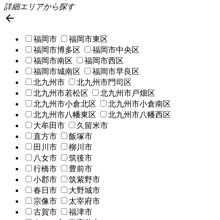
詳細エリアから探す

福岡市
福岡市東区
福岡市博多区
福岡市中央区
福岡市南区
福岡市西区
福岡市城南区
福岡市早良区
北九州市
北九州市門司区
北九州市若松区
北九州市戸畑区
北九州市小倉北区
北九州市小倉南区
北九州市八幡東区
北九州市八幡西区
大牟田市
久留米市
直方市
飯塚市
田川市
柳川市
八女市
筑後市
行橋市
豊前市
小郡市
筑紫野市
春日市
大野城市
宗像市
太宰府市
古賀市
福津市