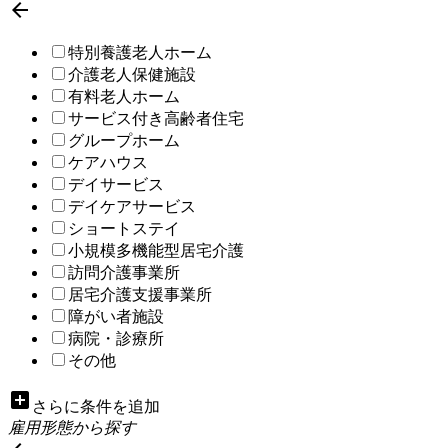

特別養護老人ホーム
介護老人保健施設
有料老人ホーム
サービス付き高齢者住宅
グループホーム
ケアハウス
デイサービス
デイケアサービス
ショートステイ
小規模多機能型居宅介護
訪問介護事業所
居宅介護支援事業所
障がい者施設
病院・診療所
その他
add_box
さらに条件を追加
雇用形態から探す