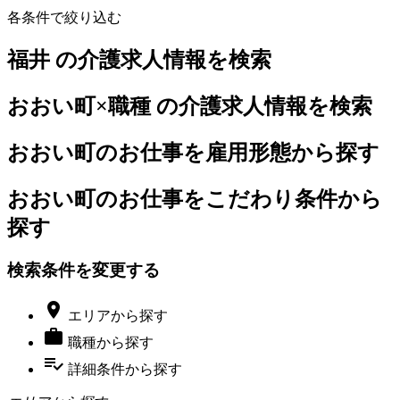
各条件で絞り込む
福井 の介護求人情報を検索
おおい町×職種 の介護求人情報を検索
おおい町のお仕事を雇用形態から探す
おおい町のお仕事をこだわり条件から
探す
検索条件を変更する

エリア
から探す

職種
から探す
playlist_add_check
詳細条件
から探す