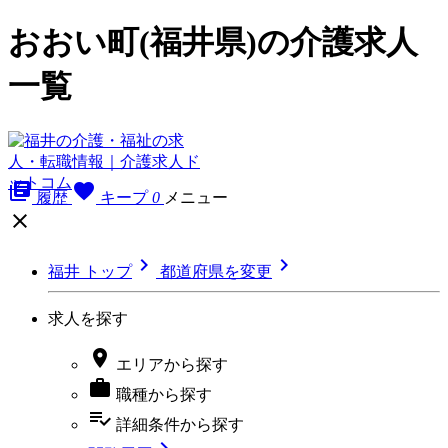
おおい町(福井県)の介護求人
一覧
library_books
favorite
履歴
キープ
0
メニュー



福井 トップ
都道府県を変更
求人を探す

エリア
から探す

職種
から探す
playlist_add_check
詳細条件
から探す
