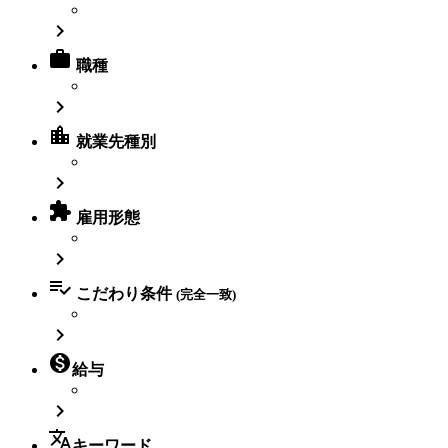


職種

location_city
就業先種別


雇用形態


こだわり条件
(完全一致)


給与

translate
キーワード