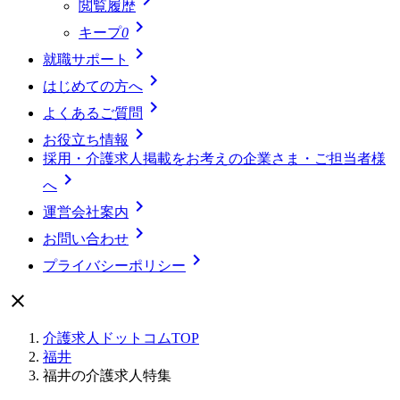
閲覧履歴

キープ
0

就職サポート

はじめての方へ

よくあるご質問

お役立ち情報
採用・介護求人掲載をお考えの企業さま・ご担当者様

へ

運営会社案内

お問い合わせ

プライバシーポリシー

介護求人ドットコムTOP
福井
福井の介護求人特集