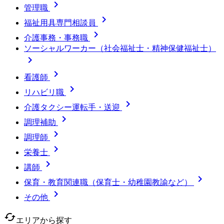

管理職

福祉用具専門相談員

介護事務・事務職
ソーシャルワーカー（社会福祉士・精神保健福祉士）


看護師

リハビリ職

介護タクシー運転手・送迎

調理補助

調理師

栄養士

講師

保育・教育関連職（保育士・幼稚園教諭など）

その他
cached
エリアから探す