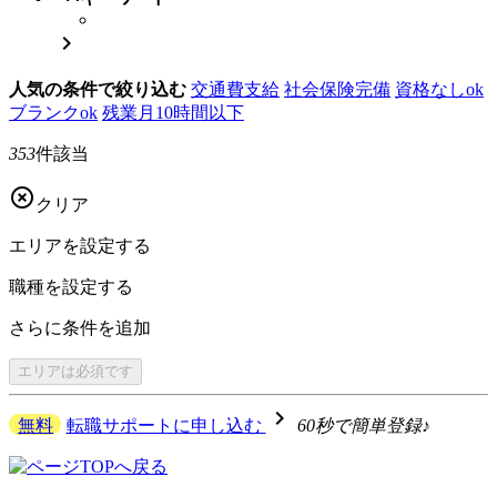

人気の条件で絞り込む
交通費支給
社会保険完備
資格なしok
ブランクok
残業月10時間以下
353
件該当

クリア
エリアを
設定する
職種を
設定する
さらに
条件を追加
エリアは
必須です
navigate_next
無料
転職サポートに申し込む
60秒で簡単登録♪