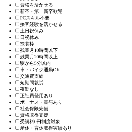
資格を活かせる
新卒・第二新卒歓迎
PCスキル不要
接客経験を活かせる
土日祝休み
日祝休み
扶養枠
残業月10時間以下
残業月20時間以上
駅から5分以内
車・バイク通勤OK
交通費支給
短期間就労
夜勤なし
正社員登用あり
ボーナス・賞与あり
社会保険完備
資格取得支援
受講料0円制度対象
産休・育休取得実績あり