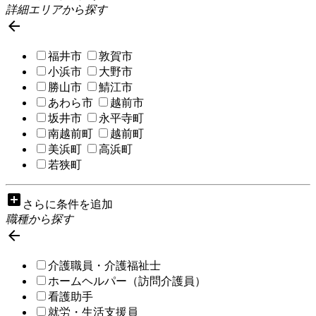
詳細エリアから探す

福井市
敦賀市
小浜市
大野市
勝山市
鯖江市
あわら市
越前市
坂井市
永平寺町
南越前町
越前町
美浜町
高浜町
若狭町
add_box
さらに条件を追加
職種から探す

介護職員・介護福祉士
ホームヘルパー（訪問介護員）
看護助手
就労・生活支援員