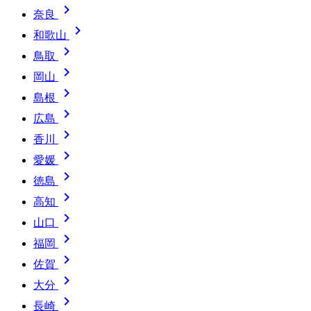

奈良

和歌山

鳥取

岡山

島根

広島

香川

愛媛

徳島

高知

山口

福岡

佐賀

大分

長崎