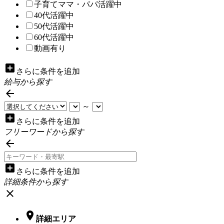
子育てママ・パパ活躍中
40代活躍中
50代活躍中
60代活躍中
動画有り
add_box
さらに条件を追加
給与から探す

～
add_box
さらに条件を追加
フリーワードから探す

add_box
さらに条件を追加
詳細条件から探す
close

詳細エリア