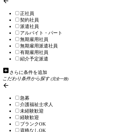

正社員
契約社員
派遣社員
アルバイト・パート
無期雇用社員
無期雇用派遣社員
有期雇用社員
紹介予定派遣
add_box
さらに条件を追加
こだわり条件から探す
(完全一致)

急募
介護福祉士求人
未経験歓迎
経験歓迎
ブランクOK
資格なしOK