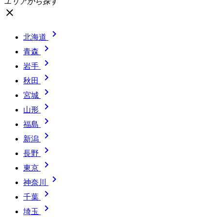
エリアから探す
close

北海道

青森

岩手

秋田

宮城

山形

福島

新潟

長野

東京

神奈川

千葉

埼玉