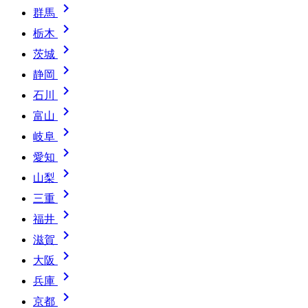

群馬

栃木

茨城

静岡

石川

富山

岐阜

愛知

山梨

三重

福井

滋賀

大阪

兵庫

京都