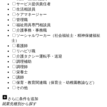
サービス提供責任者
生活相談員
ケアマネージャー
管理職
福祉用具専門相談員
介護事務・事務職
ソーシャルワーカー（社会福祉士・精神保健福祉
士）
看護師
リハビリ職
介護タクシー運転手・送迎
調理補助
調理師
栄養士
講師
保育・教育関連職（保育士・幼稚園教諭など）
その他
add_box
さらに条件を追加
就業先種別から探す