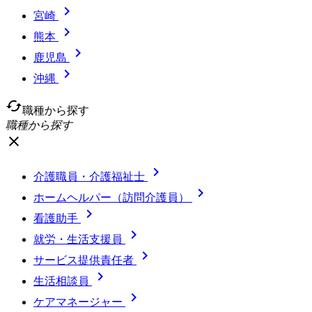

宮崎

熊本

鹿児島

沖縄
cached
職種から探す
職種から探す
close

介護職員・介護福祉士

ホームヘルパー（訪問介護員）

看護助手

就労・生活支援員

サービス提供責任者

生活相談員

ケアマネージャー