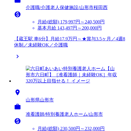
介護職/介護老人保健施設/山形市桜田西

月給(総額)
179,997円～240,500円
基本月給 143,497円～200,000円
【蔵王駅 車6分】月給17.9万円～★賞与3.5ヶ月／4週8
休制／未経験OK／介護職


山形県山形市

准看護師/特別養護老人ホーム/山形市

月給(総額)
230,500円～232,000円