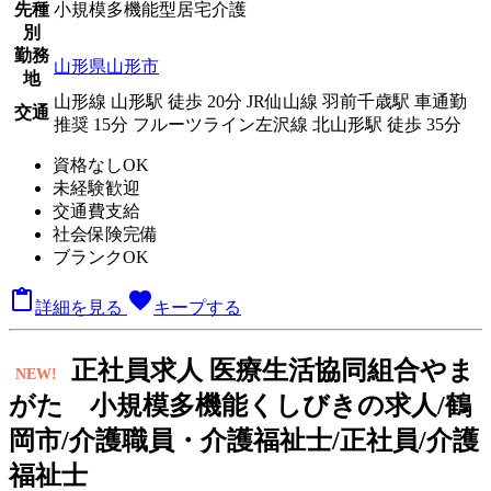
先種
小規模多機能型居宅介護
別
勤務
山形県山形市
地
山形線 山形駅 徒歩 20分
JR仙山線 羽前千歳駅 車通勤
交通
推奨 15分
フルーツライン左沢線 北山形駅 徒歩 35分
資格なしOK
未経験歓迎
交通費支給
社会保険完備
ブランクOK

favorite
詳細を見る
キープする
正
社員求人
医療生活協同組合やま
NEW!
がた 小規模多機能くしびきの求人/鶴
岡市/介護職員・介護福祉士/正社員/介護
福祉士