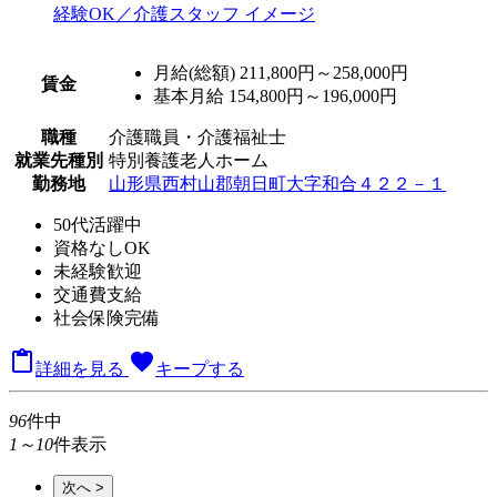
月給(総額)
211,800円～258,000円
賃金
基本月給 154,800円～196,000円
職種
介護職員・介護福祉士
就業先種別
特別養護老人ホーム
勤務地
山形県西村山郡朝日町大字和合４２２－１
50代活躍中
資格なしOK
未経験歓迎
交通費支給
社会保険完備

favorite
詳細を見る
キープする
96
件中
1～10
件表示
次へ >