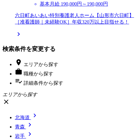
基本月給 190,000円～190,000円
六日町あいあい特別養護老人ホーム【山形市六日町】
［准看護師｜未経験OK］年収320万以上目指せる！

検索条件を変更する

エリア
から探す

職種
から探す
playlist_add_check
詳細条件
から探す
エリアから探す
close

北海道

青森

岩手