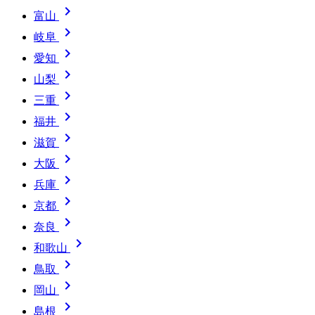

富山

岐阜

愛知

山梨

三重

福井

滋賀

大阪

兵庫

京都

奈良

和歌山

鳥取

岡山

島根