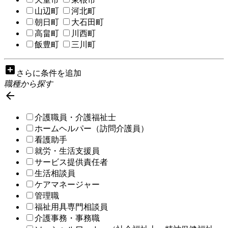
山辺町
河北町
朝日町
大石田町
高畠町
川西町
飯豊町
三川町
add_box
さらに条件を追加
職種から探す

介護職員・介護福祉士
ホームヘルパー（訪問介護員）
看護助手
就労・生活支援員
サービス提供責任者
生活相談員
ケアマネージャー
管理職
福祉用具専門相談員
介護事務・事務職