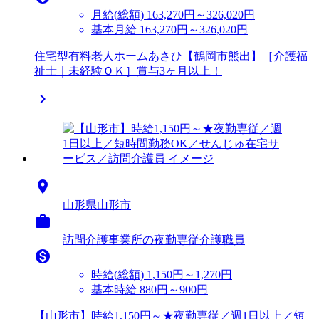
月給(総額)
163,270円～326,020円
基本月給 163,270円～326,020円
住宅型有料老人ホームあさひ【鶴岡市熊出】［介護福
祉士｜未経験ＯＫ］賞与3ヶ月以上！


山形県山形市

訪問介護事業所の夜勤専従介護職員

時給(総額)
1,150円～1,270円
基本時給 880円～900円
【山形市】時給1,150円～★夜勤専従／週1日以上／短