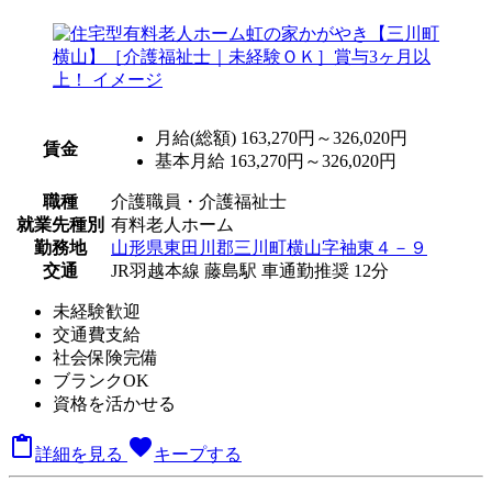
月給(総額)
163,270円～326,020円
賃金
基本月給 163,270円～326,020円
職種
介護職員・介護福祉士
就業先種別
有料老人ホーム
勤務地
山形県東田川郡三川町横山字袖東４－９
交通
JR羽越本線 藤島駅 車通勤推奨 12分
未経験歓迎
交通費支給
社会保険完備
ブランクOK
資格を活かせる

favorite
詳細を見る
キープする