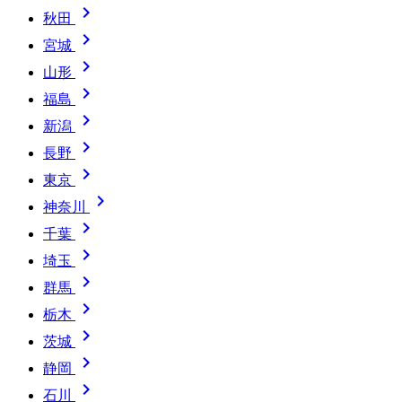

秋田

宮城

山形

福島

新潟

長野

東京

神奈川

千葉

埼玉

群馬

栃木

茨城

静岡

石川