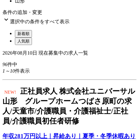
山形
条件の追加・変更

選択中の条件をすべて表示
新着順
人気順
2026年08月10日
現在募集中の求人一覧
96
件中
1～10
件表示
正
社員求人
株式会社ユニバーサル
NEW!
山形 グループホームつばさ原町の求
人/天童市/介護職員・介護福祉士/正社
員/介護職員初任者研修
年収281万円以上｜昇給あり｜夏季・冬季休暇あり