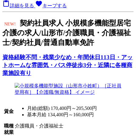

favorite
詳細を見る
キープする
契
約社員求人
小規模多機能型居宅
NEW!
介護の求人/山形市/介護職員・介護福祉
士/契約社員/普通自動車免許
資格経験不問・残業少なめ・年間休日113日・アッ
トホームな雰囲気・バス停徒歩3分・近隣に各種商
業施設有り
月給(総額)
170,400円～205,500円
賃金
基本月給 134,400円～160,000円
職種
介護職員・介護福祉士
就業