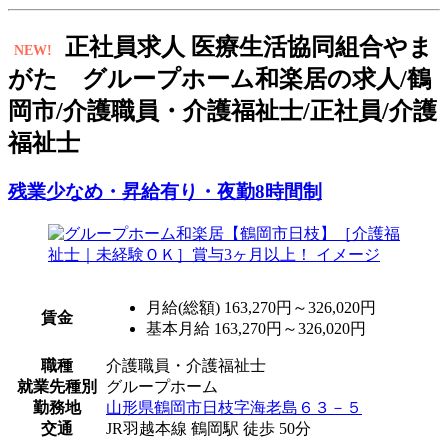
正
社員求人
医療生活協同組合やま
NEW!
がた グループホーム和楽居の求人/鶴
岡市/介護職員・介護福祉士/正社員/介護
福祉士
残業少なめ・昇給有り・夜勤8時間制
月給(総額)
163,270円～326,020円
賃金
基本月給 163,270円～326,020円
職種
介護職員・介護福祉士
就業先種別
グループホーム
勤務地
山形県鶴岡市日枝字海老島６３－５
交通
JR羽越本線 鶴岡駅 徒歩 50分