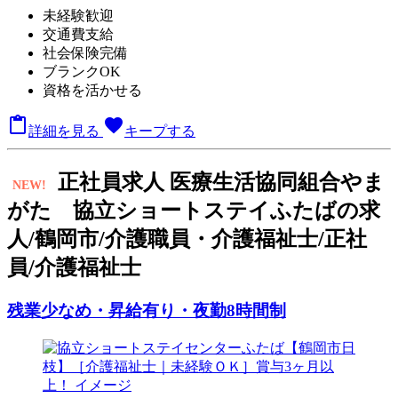
未経験歓迎
交通費支給
社会保険完備
ブランクOK
資格を活かせる

favorite
詳細を見る
キープする
正
社員求人
医療生活協同組合やま
NEW!
がた 協立ショートステイふたばの求
人/鶴岡市/介護職員・介護福祉士/正社
員/介護福祉士
残業少なめ・昇給有り・夜勤8時間制