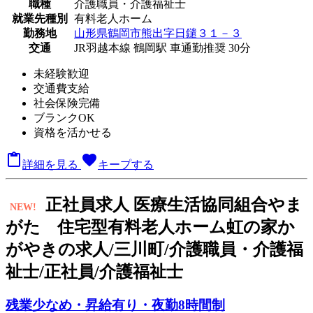
職種
介護職員・介護福祉士
就業先種別
有料老人ホーム
勤務地
山形県鶴岡市熊出字日鑓３１－３
交通
JR羽越本線 鶴岡駅 車通勤推奨 30分
未経験歓迎
交通費支給
社会保険完備
ブランクOK
資格を活かせる

favorite
詳細を見る
キープする
正
社員求人
医療生活協同組合やま
NEW!
がた 住宅型有料老人ホーム虹の家か
がやきの求人/三川町/介護職員・介護福
祉士/正社員/介護福祉士
残業少なめ・昇給有り・夜勤8時間制