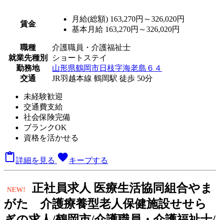
月給(総額)
163,270円～326,020円
賃金
基本月給 163,270円～326,020円
職種
介護職員・介護福祉士
就業先種別
ショートステイ
勤務地
山形県鶴岡市日枝字海老島６４
交通
JR羽越本線 鶴岡駅 徒歩 50分
未経験歓迎
交通費支給
社会保険完備
ブランクOK
資格を活かせる

favorite
詳細を見る
キープする
正
社員求人
医療生活協同組合やま
NEW!
がた 介護療養型老人保健施設せせら
ぎの求人/鶴岡市/介護職員・介護福祉士/