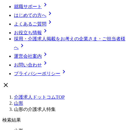

就職サポート

はじめての方へ

よくあるご質問

お役立ち情報
採用・介護求人掲載をお考えの企業さま・ご担当者様

へ

運営会社案内

お問い合わせ

プライバシーポリシー

介護求人ドットコムTOP
山形
山形の介護求人特集
検索結果