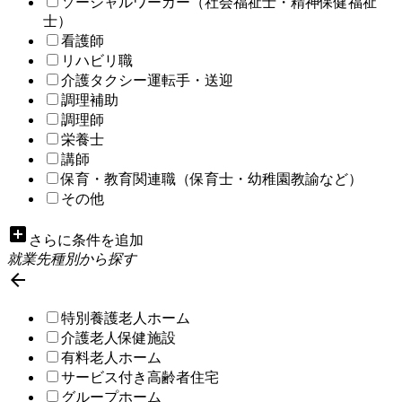
ソーシャルワーカー（社会福祉士・精神保健福祉
士）
看護師
リハビリ職
介護タクシー運転手・送迎
調理補助
調理師
栄養士
講師
保育・教育関連職（保育士・幼稚園教諭など）
その他
add_box
さらに条件を追加
就業先種別から探す

特別養護老人ホーム
介護老人保健施設
有料老人ホーム
サービス付き高齢者住宅
グループホーム