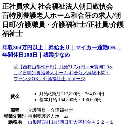
正
社員求人
社会福祉法人朝日敬慎会
盲特別養護老人ホーム和合荘の求人/朝
日町/介護職員・介護福祉士/正社員/介護
福祉士
年収304万円以上｜昇給あり｜マイカー通勤OK｜
年間休日108日｜残業少なめ
月給(総額)
217,800円～264,000円
賃金
基本月給 154,800円～196,000円
職種
介護職員・介護福祉士
就業先種別
特別養護老人ホーム
勤務地
山形県西村山郡朝日町大字和合４２２－１