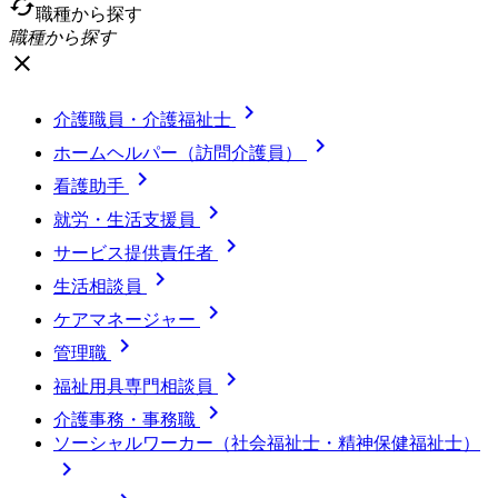
cached
職種から探す
職種から探す
close

介護職員・介護福祉士

ホームヘルパー（訪問介護員）

看護助手

就労・生活支援員

サービス提供責任者

生活相談員

ケアマネージャー

管理職

福祉用具専門相談員

介護事務・事務職
ソーシャルワーカー（社会福祉士・精神保健福祉士）
