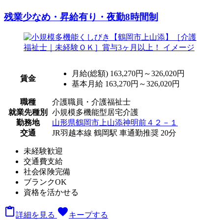
残業少なめ・昇給有り・夜勤8時間制
月給(総額)
163,270円～326,020円
賃金
基本月給 163,270円～326,020円
職種
介護職員・介護福祉士
就業先種別
小規模多機能型居宅介護
勤務地
山形県鶴岡市上山添神明前４２－１
交通
JR羽越本線 鶴岡駅 車通勤推奨 20分
未経験歓迎
交通費支給
社会保険完備
ブランクOK
資格を活かせる

favorite
詳細を見る
キープする