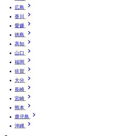

広島

香川

愛媛

徳島

高知

山口

福岡

佐賀

大分

長崎

宮崎

熊本

鹿児島

沖縄