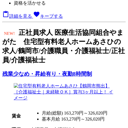
資格を活かせる

favorite
詳細を見る
キープする
正
社員求人
医療生活協同組合やま
NEW!
がた 住宅型有料老人ホームあさひの
求人/鶴岡市/介護職員・介護福祉士/正社
員/介護福祉士
残業少なめ・昇給有り・夜勤8時間制
月給(総額)
163,270円～326,020円
賃金
基本月給 163,270円～326,020円