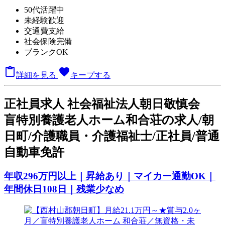
50代活躍中
未経験歓迎
交通費支給
社会保険完備
ブランクOK

favorite
詳細を見る
キープする
正
社員求人
社会福祉法人朝日敬慎会
盲特別養護老人ホーム和合荘の求人/朝
日町/介護職員・介護福祉士/正社員/普通
自動車免許
年収296万円以上｜昇給あり｜マイカー通勤OK｜
年間休日108日｜残業少なめ