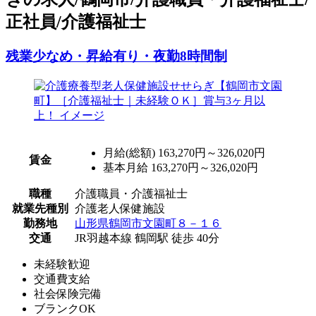
正社員/介護福祉士
残業少なめ・昇給有り・夜勤8時間制
月給(総額)
163,270円～326,020円
賃金
基本月給 163,270円～326,020円
職種
介護職員・介護福祉士
就業先種別
介護老人保健施設
勤務地
山形県鶴岡市文園町８－１６
交通
JR羽越本線 鶴岡駅 徒歩 40分
未経験歓迎
交通費支給
社会保険完備
ブランクOK