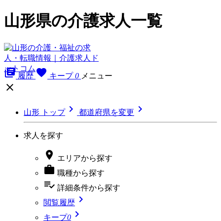
山形県の介護求人一覧
library_books
favorite
履歴
キープ
0
メニュー



山形 トップ
都道府県を変更
求人を探す

エリア
から探す

職種
から探す
playlist_add_check
詳細条件
から探す

閲覧履歴

キープ
0