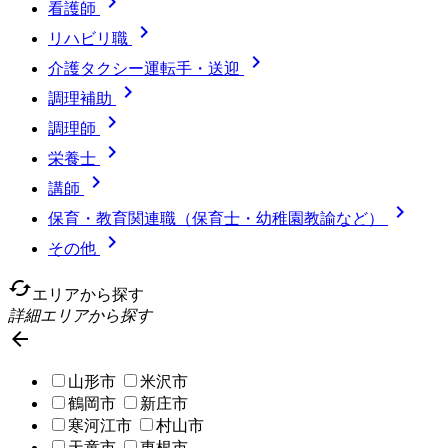

看護師

リハビリ職

介護タクシー運転手・送迎

調理補助

調理師

栄養士

講師

保育・教育関連職（保育士・幼稚園教諭など）

その他
cached
エリアから探す
詳細エリアから探す

山形市
米沢市
鶴岡市
新庄市
寒河江市
村山市
天童市
東根市