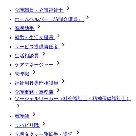

介護職員・介護福祉士

ホームヘルパー（訪問介護員）

看護助手

就労・生活支援員

サービス提供責任者

生活相談員

ケアマネージャー

管理職

福祉用具専門相談員

介護事務・事務職
ソーシャルワーカー（社会福祉士・精神保健福祉士）


看護師

リハビリ職

介護タクシー運転手・送迎