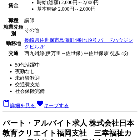
時給(総額)
2,000円～2,000円
賃金
基本時給 2,000円～2,000円
職種
講師
就業先種
その他
別
長崎県佐世保市島瀬町4番地19号 バードハウジン
勤務地
グビル2F
交通
西九州線(伊万里～佐世保) 中佐世保駅 徒歩 4分
50代活躍中
夜勤なし
未経験歓迎
交通費支給
社会保険完備

favorite
詳細を見る
キープする
パート
・アルバイト求人
株式会社日本
教育クリエイト福岡支社 三幸福祉カ