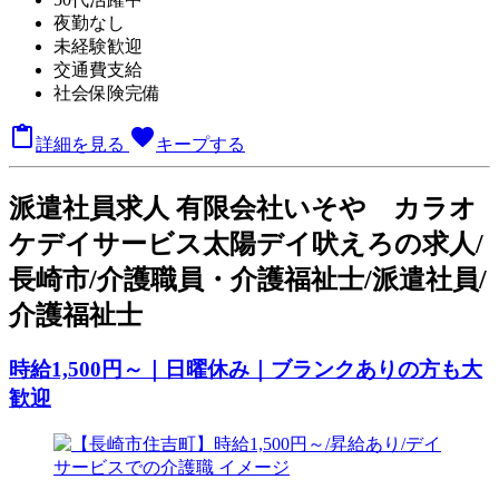
夜勤なし
未経験歓迎
交通費支給
社会保険完備

favorite
詳細を見る
キープする
派
遣社員求人
有限会社いそや カラオ
ケデイサービス太陽デイ吠えろの求人/
長崎市/介護職員・介護福祉士/派遣社員/
介護福祉士
時給1,500円～｜日曜休み｜ブランクありの方も大
歓迎