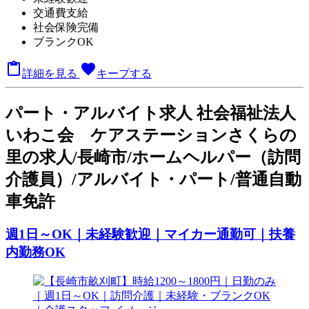
交通費支給
社会保険完備
ブランクOK

favorite
詳細を見る
キープする
パート
・アルバイト求人
社会福祉法人
いわこ会 ケアステーションさくらの
里の求人/長崎市/ホームヘルパー（訪問
介護員）/アルバイト・パート/普通自動
車免許
週1日～OK｜未経験歓迎｜マイカー通勤可｜扶養
内勤務OK