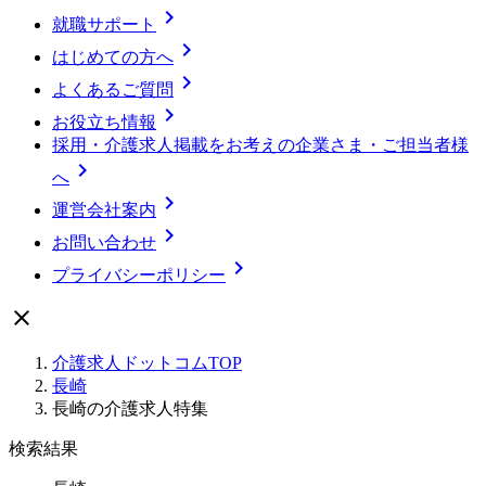

就職サポート

はじめての方へ

よくあるご質問

お役立ち情報
採用・介護求人掲載をお考えの企業さま・ご担当者様

へ

運営会社案内

お問い合わせ

プライバシーポリシー

介護求人ドットコムTOP
長崎
長崎の介護求人特集
検索結果