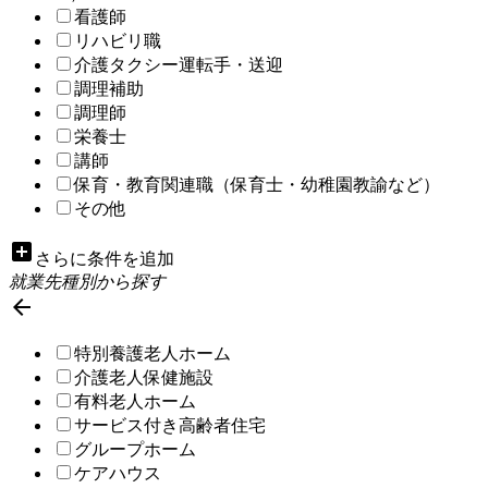
看護師
リハビリ職
介護タクシー運転手・送迎
調理補助
調理師
栄養士
講師
保育・教育関連職（保育士・幼稚園教諭など）
その他
add_box
さらに条件を追加
就業先種別から探す

特別養護老人ホーム
介護老人保健施設
有料老人ホーム
サービス付き高齢者住宅
グループホーム
ケアハウス