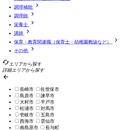

調理補助

調理師

栄養士

講師

保育・教育関連職（保育士・幼稚園教諭など）

その他
cached
エリアから探す
詳細エリアから探す

長崎市
佐世保市
島原市
諫早市
大村市
平戸市
松浦市
対馬市
壱岐市
五島市
西海市
雲仙市
南島原市
長与町