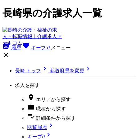
長崎県の介護求人一覧
library_books
favorite
履歴
キープ
0
メニュー



長崎 トップ
都道府県を変更
求人を探す

エリア
から探す

職種
から探す
playlist_add_check
詳細条件
から探す

閲覧履歴

キープ
0