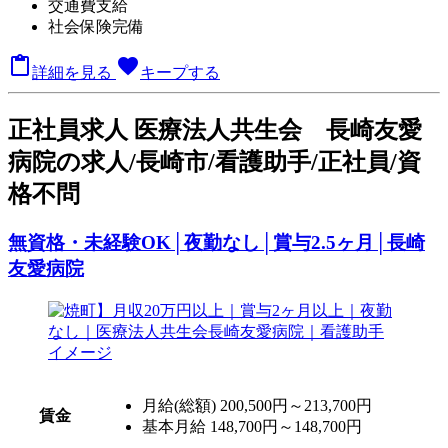
交通費支給
社会保険完備

favorite
詳細を見る
キープする
正
社員求人
医療法人共生会 長崎友愛
病院の求人/長崎市/看護助手/正社員/資
格不問
無資格・未経験OK│夜勤なし│賞与2.5ヶ月│長崎
友愛病院
月給(総額)
200,500円～213,700円
賃金
基本月給 148,700円～148,700円