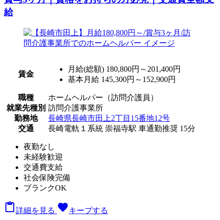
給
月給(総額)
180,800円～201,400円
賃金
基本月給 145,300円～152,900円
職種
ホームヘルパー（訪問介護員）
就業先種別
訪問介護事業所
勤務地
長崎県長崎市田上2丁目15番地12号
交通
長崎電軌１系統 崇福寺駅 車通勤推奨 15分
夜勤なし
未経験歓迎
交通費支給
社会保険完備
ブランクOK

favorite
詳細を見る
キープする