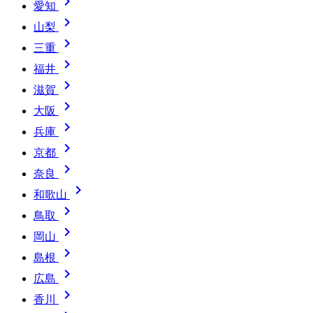

愛知

山梨

三重

福井

滋賀

大阪

兵庫

京都

奈良

和歌山

鳥取

岡山

島根

広島

香川