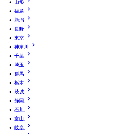

山形

福島

新潟

長野

東京

神奈川

千葉

埼玉

群馬

栃木

茨城

静岡

石川

富山

岐阜