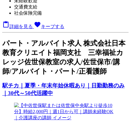
未経験歓迎
交通費支給
社会保険完備

favorite
詳細を見る
キープする
パート
・アルバイト求人
株式会社日本
教育クリエイト福岡支社 三幸福祉カ
レッジ佐世保教室の求人/佐世保市/講
師/アルバイト・パート/正看護師
駅チカ｜夏季・年末年始休暇あり｜日勤勤務のみ
｜30代～50代活躍中