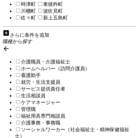
時津町
東彼杵町
川棚町
波佐見町
佐々町
新上五島町
add_box
さらに条件を追加
職種から探す

介護職員・介護福祉士
ホームヘルパー（訪問介護員）
看護助手
就労・生活支援員
サービス提供責任者
生活相談員
ケアマネージャー
管理職
福祉用具専門相談員
介護事務・事務職
ソーシャルワーカー（社会福祉士・精神保健福祉
士）