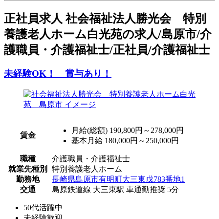
正
社員求人
社会福祉法人勝光会 特別
養護老人ホーム白光苑の求人/島原市/介
護職員・介護福祉士/正社員/介護福祉士
未経験OK！ 賞与あり！
月給(総額)
190,800円～278,000円
賃金
基本月給 180,000円～250,000円
職種
介護職員・介護福祉士
就業先種別
特別養護老人ホーム
勤務地
長崎県島原市有明町大三東戊783番地1
交通
島原鉄道線 大三東駅 車通勤推奨 5分
50代活躍中
未経験歓迎