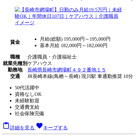
月給(総額)
195,000円～195,000円
賃金
基本月給 182,000円～182,000円
職種
介護職員・介護福祉士
就業先種別
ケアハウス
勤務地
長崎県長崎市網場町４９２番地１５
交通
JR長崎本線(鳥栖～長崎) 現川駅 車通勤推奨 10分
50代活躍中
資格なしOK
未経験歓迎
交通費支給
社会保険完備

favorite
詳細を見る
キープする