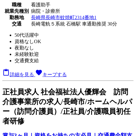
職種
看護助手
就業先種別
病院・診療所
勤務地
長崎県長崎市蚊焼町2314番地1
交通
長崎電軌５系統 石橋駅 車通勤推奨 30分
50代活躍中
資格なしOK
夜勤なし
未経験歓迎
交通費支給

favorite
詳細を見る
キープする
正
社員求人
社会福祉法人優輝会 訪問
介護事業所の求人/長崎市/ホームヘルパ
ー（訪問介護員）/正社員/介護職員初任
者研修
賞与3ヶ月｜資格をお持ちの方必見｜交通費全額支