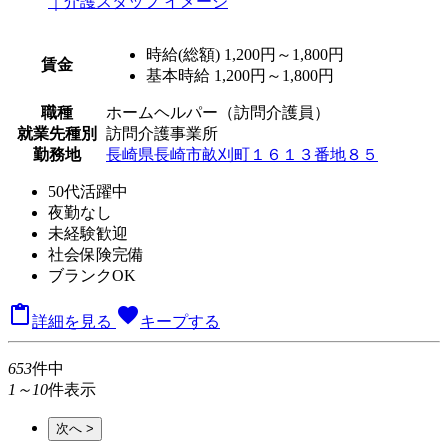
時給(総額)
1,200円～1,800円
賃金
基本時給 1,200円～1,800円
職種
ホームヘルパー（訪問介護員）
就業先種別
訪問介護事業所
勤務地
長崎県長崎市畝刈町１６１３番地８５
50代活躍中
夜勤なし
未経験歓迎
社会保険完備
ブランクOK

favorite
詳細を見る
キープする
653
件中
1～10
件表示
次へ >