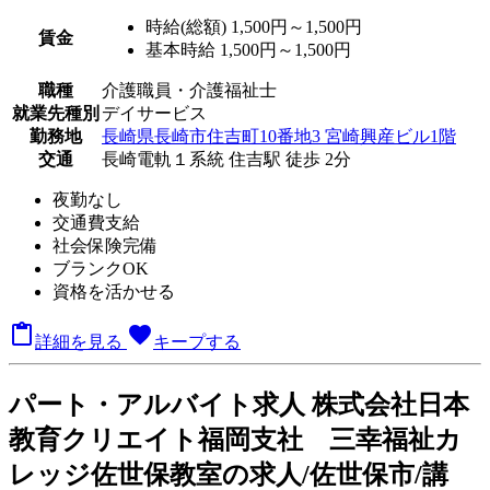
時給(総額)
1,500円～1,500円
賃金
基本時給 1,500円～1,500円
職種
介護職員・介護福祉士
就業先種別
デイサービス
勤務地
長崎県長崎市住吉町10番地3 宮崎興産ビル1階
交通
長崎電軌１系統 住吉駅 徒歩 2分
夜勤なし
交通費支給
社会保険完備
ブランクOK
資格を活かせる

favorite
詳細を見る
キープする
パート
・アルバイト求人
株式会社日本
教育クリエイト福岡支社 三幸福祉カ
レッジ佐世保教室の求人/佐世保市/講