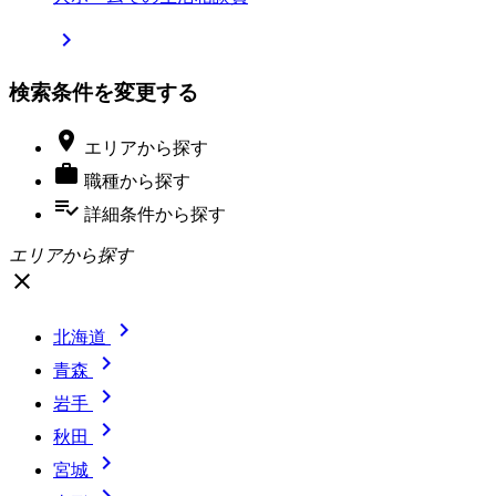

検索条件を変更する

エリア
から探す

職種
から探す
playlist_add_check
詳細条件
から探す
エリアから探す
close

北海道

青森

岩手

秋田

宮城