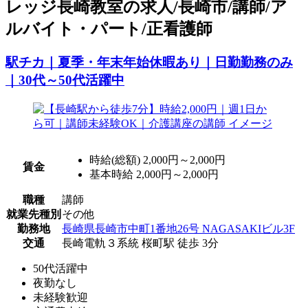
レッジ長崎教室の求人/長崎市/講師/ア
ルバイト・パート/正看護師
駅チカ｜夏季・年末年始休暇あり｜日勤勤務のみ
｜30代～50代活躍中
時給(総額)
2,000円～2,000円
賃金
基本時給 2,000円～2,000円
職種
講師
就業先種別
その他
勤務地
長崎県長崎市中町1番地26号 NAGASAKIビル3F
交通
長崎電軌３系統 桜町駅 徒歩 3分
50代活躍中
夜勤なし
未経験歓迎