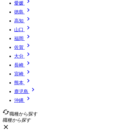

愛媛

徳島

高知

山口

福岡

佐賀

大分

長崎

宮崎

熊本

鹿児島

沖縄
cached
職種から探す
職種から探す
close